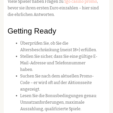
Viele Spieler haben Fragen zu
1go casino promo
,
bevor sie ihren ersten Euro einzahlen – hier sind
die ehrlichen Antworten.
Getting Ready
Überprüfen Sie, ob Sie die
Altersbeschränkung (meist 18+) erfüllen.
Stellen Sie sicher, dass Sie eine gültige E-
Mail-Adresse und Telefonnummer
haben.
Suchen Sie nach dem aktuellen Promo-
Code – er wird oft auf der Aktionsseite
angezeigt.
Lesen Sie die Bonusbedingungen genau:
Umsatzanforderungen, maximale
Auszahlung, qualifizierte Spiele.