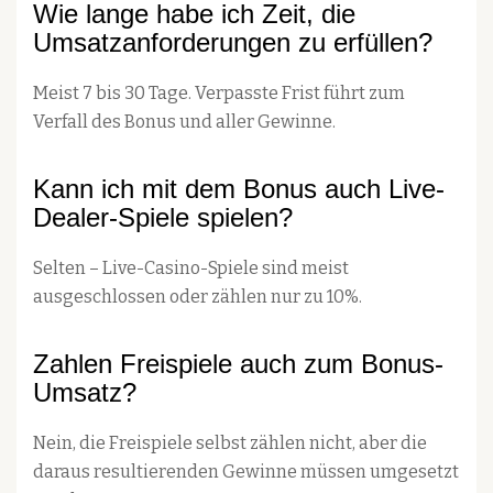
Wie lange habe ich Zeit, die
Umsatzanforderungen zu erfüllen?
Meist 7 bis 30 Tage. Verpasste Frist führt zum
Verfall des Bonus und aller Gewinne.
Kann ich mit dem Bonus auch Live-
Dealer-Spiele spielen?
Selten – Live-Casino-Spiele sind meist
ausgeschlossen oder zählen nur zu 10%.
Zahlen Freispiele auch zum Bonus-
Umsatz?
Nein, die Freispiele selbst zählen nicht, aber die
daraus resultierenden Gewinne müssen umgesetzt