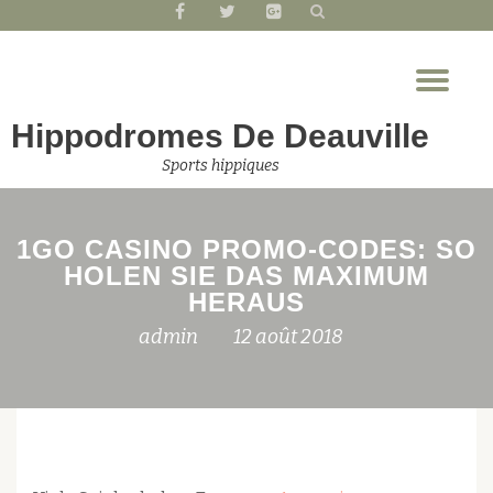
fa-
fa-
fa-
facebook
twitter
google-
Aller
plus-
Dép
au
square
la
contenu
Hippodromes De Deauville
nav
Sports hippiques
1GO CASINO PROMO-CODES: SO
HOLEN SIE DAS MAXIMUM
HERAUS
admin
12 août 2018