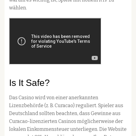
wählen.
Is It Safe?
Das Casino wird von einer anerkannten
Lizenzbehörde (z. B. Curacao) reguliert. Spieler aus
Deutschland sollten beachten, dass Gewinne aus
Curacao-lizenzierten Casinos möglicherweise der
lokalen Einkommensteuer unterliegen. Die Website