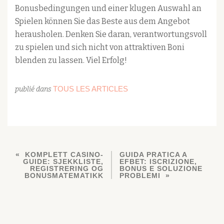
Bonusbedingungen und einer klugen Auswahl an
Spielen können Sie das Beste aus dem Angebot
herausholen. Denken Sie daran, verantwortungsvoll
zu spielen und sich nicht von attraktiven Boni
blenden zu lassen. Viel Erfolg!
TOUS LES ARTICLES
publié dans
KOMPLETT CASINO-
GUIDA PRATICA A
GUIDE: SJEKKLISTE,
EFBET: ISCRIZIONE,
REGISTRERING OG
BONUS E SOLUZIONE
BONUSMATEMATIKK
PROBLEMI