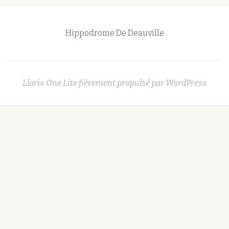
Hippodrome De Deauville
Menu
secondaire
Llorix One Lite
fièrement propulsé par
WordPress