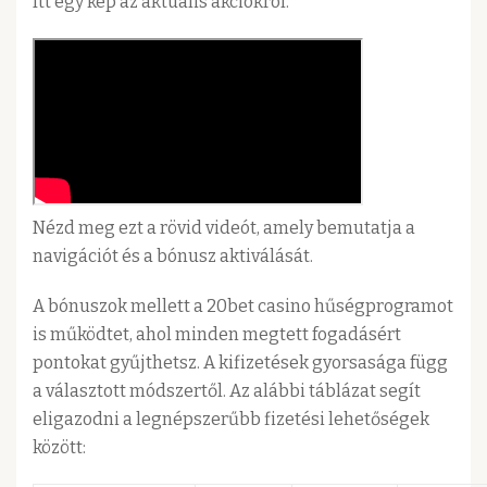
Itt egy kép az aktuális akciókról.
Nézd meg ezt a rövid videót, amely bemutatja a
navigációt és a bónusz aktiválását.
A bónuszok mellett a 20bet casino hűségprogramot
is működtet, ahol minden megtett fogadásért
pontokat gyűjthetsz. A kifizetések gyorsasága függ
a választott módszertől. Az alábbi táblázat segít
eligazodni a legnépszerűbb fizetési lehetőségek
között: