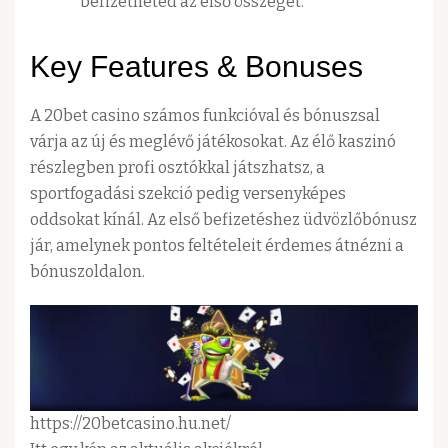
befizetheted az első összeget.
Key Features & Bonuses
A 20bet casino számos funkcióval és bónuszsal
várja az új és meglévő játékosokat. Az élő kaszinó
részlegben profi osztókkal játszhatsz, a
sportfogadási szekció pedig versenyképes
oddsokat kínál. Az első befizetéshez üdvözlőbónusz
jár, amelynek pontos feltételeit érdemes átnézni a
bónuszoldalon.
https://20betcasino.hu.net/