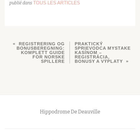
TOUS LES ARTICLES
publié dans
REGISTRERING OG
PRAKTICKÝ
BONUSBEREGNING:
SPRIEVODCA MYSTAKE
KOMPLETT GUIDE
KASÍNOM –
FOR NORSKE
REGISTRÁCIA,
SPILLERE
BONUSY A VÝPLATY
Hippodrome De Deauville
Menu
secondaire