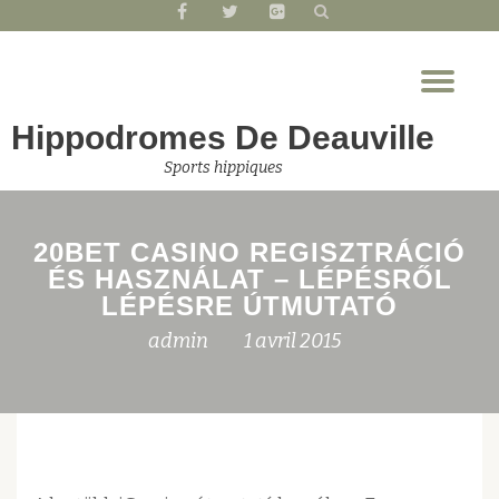
fa-
fa-
fa-
facebook
twitter
google-
Aller
plus-
Dép
au
square
la
contenu
Hippodromes De Deauville
nav
Sports hippiques
20BET CASINO REGISZTRÁCIÓ
ÉS HASZNÁLAT – LÉPÉSRŐL
LÉPÉSRE ÚTMUTATÓ
admin
1 avril 2015