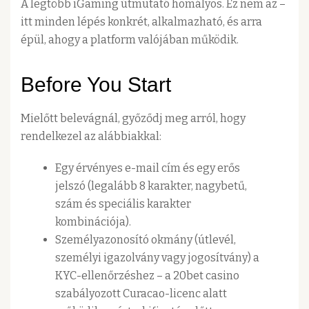
A legtöbb iGaming útmutató homályos. Ez nem az –
itt minden lépés konkrét, alkalmazható, és arra
épül, ahogy a platform valójában működik.
Before You Start
Mielőtt belevágnál, győződj meg arról, hogy
rendelkezel az alábbiakkal:
Egy érvényes e-mail cím és egy erős
jelszó (legalább 8 karakter, nagybetű,
szám és speciális karakter
kombinációja).
Személyazonosító okmány (útlevél,
személyi igazolvány vagy jogosítvány) a
KYC-ellenőrzéshez – a 20bet casino
szabályozott Curacao-licenc alatt