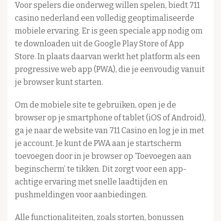
Voor spelers die onderweg willen spelen, biedt 711
casino nederland een volledig geoptimaliseerde
mobiele ervaring. Er is geen speciale app nodig om
te downloaden uit de Google Play Store of App
Store. In plaats daarvan werkt het platform als een
progressive web app (PWA), die je eenvoudig vanuit
je browser kunt starten.
Om de mobiele site te gebruiken, open je de
browser op je smartphone of tablet (iOS of Android),
ga je naar de website van 711 Casino en log je in met
je account. Je kunt de PWA aan je startscherm
toevoegen door in je browser op ‘Toevoegen aan
beginscherm’ te tikken. Dit zorgt voor een app-
achtige ervaring met snelle laadtijden en
pushmeldingen voor aanbiedingen.
Alle functionaliteiten, zoals storten, bonussen