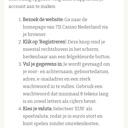
account aan te maken:
Bezoek de website:
Ga naar de
homepage van 711 Casino Nederland via
je browser.
Klik op ‘Registreren’:
Deze knop vind je
meestal rechtsboven in het scherm,
herkenbaar aan een felgekleurde button.
Vul je gegevens in:
Je wordt gevraagd om
je voor- en achternaam, geboortedatum,
adres, e-mailadres en een sterk
wachtwoord in te vullen. Gebruik een
wachtwoord dat minimaal 8 tekens lang
is en zowel letters als cijfers bevat.
Kies je valuta:
Selecteer ‘EUR’ als
speelvaluta, zodat je in euro’s stort en
kunt spelen zonder omrekenkosten.