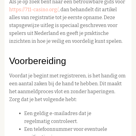
Als je op zoek bent naar een betrouwbare gids voor
https://711-casino.org/
, dan behandelt dit artikel
alles van registratie tot je eerste opname. Deze
stapsgewijze uitleg is speciaal geschreven voor
spelers uit Nederland en geeft je praktische
inzichten in hoe je veilig en voordelig kunt spelen.
Voorbereiding
Voordat je begint met registreren, is het handig om
een aantal zaken bij de hand te hebben. Dit maakt
het aanmeldproces vlot en zonder haperingen.
Zorg dat je het volgende hebt:
Een geldig e-mailadres dat je
regelmatig controleert.
Een telefoonnummer voor eventuele