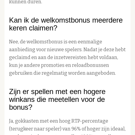
kunnen duren.
Kan ik de welkomstbonus meerdere
keren claimen?
Nee, de welkomstbonus is een eenmalige
aanbieding voor nieuwe spelers. Nadat je deze hebt
geclaimd en aan de inzetvereisten hebt voldaan,
kun je andere promoties en reloadbonussen
gebruiken die regelmatig worden aangeboden.
Zijn er spellen met een hogere
winkans die meetellen voor de
bonus?
Ja, gokkasten met een hoog RTP-percentage
(terugkeer naar speler) van 96% of hoger zijn ideaal,