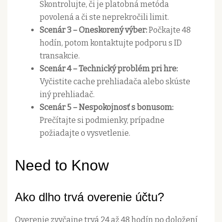
Skontrolujte, či je platobná metóda
povolená a či ste neprekročili limit.
Scenár 3 – Oneskorený výber:
Počkajte 48
hodín, potom kontaktujte podporu s ID
transakcie.
Scenár 4 – Technický problém pri hre:
Vyčistite cache prehliadača alebo skúste
iný prehliadač.
Scenár 5 – Nespokojnosť s bonusom:
Prečítajte si podmienky, prípadne
požiadajte o vysvetlenie.
Need to Know
Ako dlho trvá overenie účtu?
Overenie zvyčajne trvá 24 až 48 hodín po doložení