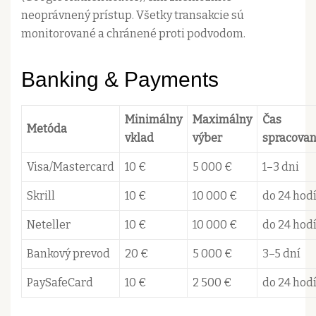
neoprávnený prístup. Všetky transakcie sú
monitorované a chránené proti podvodom.
Banking & Payments
Minimálny
Maximálny
Čas
Metóda
vklad
výber
spracovan
Visa/Mastercard
10 €
5 000 €
1–3 dni
Skrill
10 €
10 000 €
do 24 hod
Neteller
10 €
10 000 €
do 24 hod
Bankový prevod
20 €
5 000 €
3–5 dní
PaySafeCard
10 €
2 500 €
do 24 hod