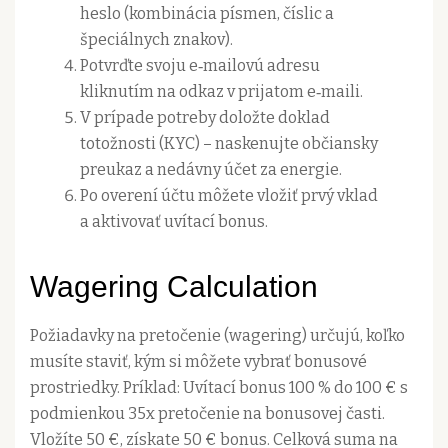
heslo (kombinácia písmen, číslic a
špeciálnych znakov).
Potvrďte svoju e‑mailovú adresu
kliknutím na odkaz v prijatom e‑maili.
V prípade potreby doložte doklad
totožnosti (KYC) – naskenujte občiansky
preukaz a nedávny účet za energie.
Po overení účtu môžete vložiť prvý vklad
a aktivovať uvítací bonus.
Wagering Calculation
Požiadavky na pretočenie (wagering) určujú, koľko
musíte staviť, kým si môžete vybrať bonusové
prostriedky. Príklad: Uvítací bonus 100 % do 100 € s
podmienkou 35x pretočenie na bonusovej časti.
Vložíte 50 €, získate 50 € bonus. Celková suma na