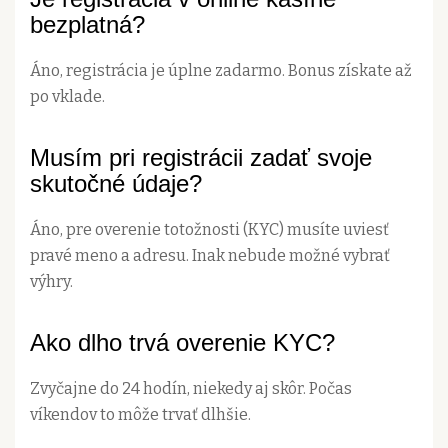
bezplatná?
Áno, registrácia je úplne zadarmo. Bonus získate až
po vklade.
Musím pri registrácii zadať svoje
skutočné údaje?
Áno, pre overenie totožnosti (KYC) musíte uviesť
pravé meno a adresu. Inak nebude možné vybrať
výhry.
Ako dlho trvá overenie KYC?
Zvyčajne do 24 hodín, niekedy aj skôr. Počas
víkendov to môže trvať dlhšie.