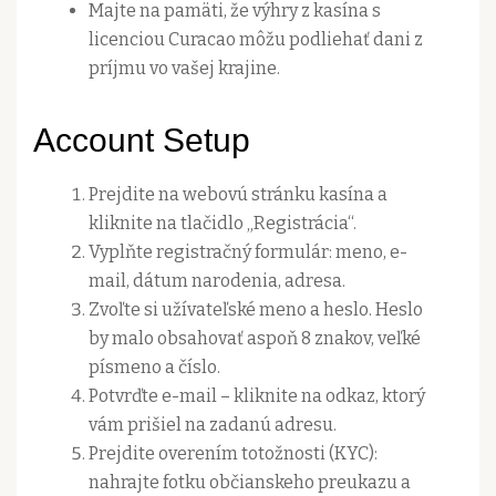
Majte na pamäti, že výhry z kasína s
licenciou Curacao môžu podliehať dani z
príjmu vo vašej krajine.
Account Setup
Prejdite na webovú stránku kasína a
kliknite na tlačidlo „Registrácia“.
Vyplňte registračný formulár: meno, e-
mail, dátum narodenia, adresa.
Zvoľte si užívateľské meno a heslo. Heslo
by malo obsahovať aspoň 8 znakov, veľké
písmeno a číslo.
Potvrďte e-mail – kliknite na odkaz, ktorý
vám prišiel na zadanú adresu.
Prejdite overením totožnosti (KYC):
nahrajte fotku občianskeho preukazu a