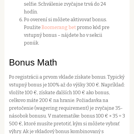
selfie. Schválenie zvyčajne trvá do 24
hodín.
Po overení si môžete aktivovať bonus.
Použite
Boomerang bet
promo kód pre
vstupný bonus – nájdete ho v sekcii
ponúk.
Bonus Math
Po registrácii a prvom vklade získate bonus. Typický
vstupný bonus je 100% až do výšky 300 €. Napríklad:
vložíte 100 €, získate ďalších 100 € ako bonus,
celkovo máte 200 € na hranie. Požiadavka na
pretočenie (wagering requirement) je zvyčajne 35-
násobok bonusu. V matematike: bonus 100 € × 35 = 3
500 €, ktoré musíte pretotiť, kým si môžete vybrať
výhry. Ak je vkladový bonus kombinovaný s