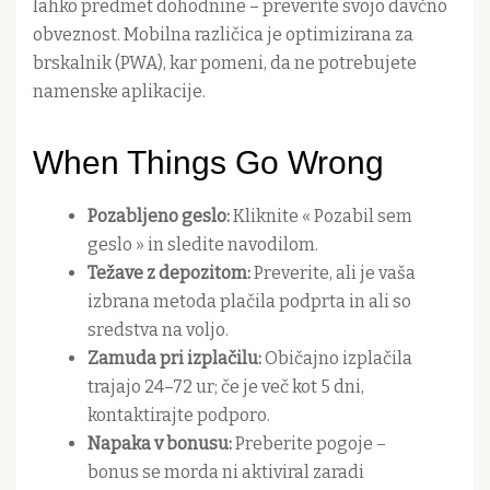
lahko predmet dohodnine – preverite svojo davčno
obveznost. Mobilna različica je optimizirana za
brskalnik (PWA), kar pomeni, da ne potrebujete
namenske aplikacije.
When Things Go Wrong
Pozabljeno geslo:
Kliknite « Pozabil sem
geslo » in sledite navodilom.
Težave z depozitom:
Preverite, ali je vaša
izbrana metoda plačila podprta in ali so
sredstva na voljo.
Zamuda pri izplačilu:
Običajno izplačila
trajajo 24–72 ur; če je več kot 5 dni,
kontaktirajte podporo.
Napaka v bonusu:
Preberite pogoje –
bonus se morda ni aktiviral zaradi