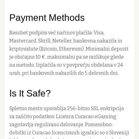
Payment Methods
Bassbet podpira več načinov plačila: Visa,
Mastercard, Skrill, Neteller, bankovna nakazila in
kriptovalute (Bitcoin, Ethereum). Minimalni depozit
je običajno 10 €, maksimalni pa se razlikuje glede
na metodo. Izplačila so v povprečju obdelana v 24
urah, pri bankovnih nakazilih do 5 delovnih dni.
Is It Safe?
Spletno mesto uporablja 256-bitno SSL enkripcijo
za zaščito podatkov. Licenca Curacao eGaming
zagotavlja regulirano delovanje. Pomembno:
dobitki iz Curacao licenciranih igralnic so v Sloveniji