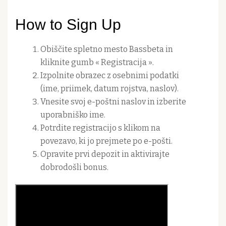
How to Sign Up
Obiščite spletno mesto Bassbeta in
kliknite gumb « Registracija ».
Izpolnite obrazec z osebnimi podatki
(ime, priimek, datum rojstva, naslov).
Vnesite svoj e-poštni naslov in izberite
uporabniško ime.
Potrdite registracijo s klikom na
povezavo, ki jo prejmete po e-pošti.
Opravite prvi depozit in aktivirajte
dobrodošli bonus.