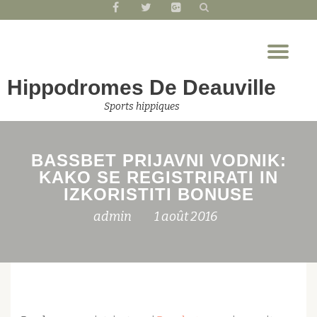
fa-
fa-
fa-
facebook
twitter
google-
Aller
plus-
Dép
au
square
la
contenu
Hippodromes De Deauville
nav
Sports hippiques
BASSBET PRIJAVNI VODNIK:
KAKO SE REGISTRIRATI IN
IZKORISTITI BONUSE
admin
1 août 2016