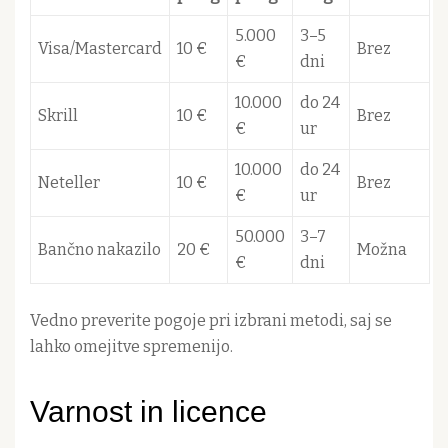
5.000
3–5
Visa/Mastercard
10 €
Brez
€
dni
10.000
do 24
Skrill
10 €
Brez
€
ur
10.000
do 24
Neteller
10 €
Brez
€
ur
50.000
3–7
Bančno nakazilo
20 €
Možna
€
dni
Vedno preverite pogoje pri izbrani metodi, saj se
lahko omejitve spremenijo.
Varnost in licence