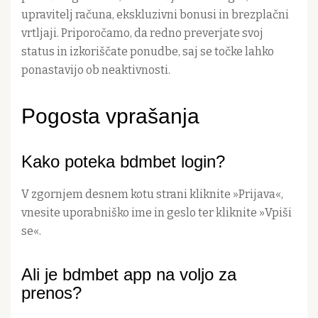
upravitelj računa, ekskluzivni bonusi in brezplačni
vrtljaji. Priporočamo, da redno preverjate svoj
status in izkoriščate ponudbe, saj se točke lahko
ponastavijo ob neaktivnosti.
Pogosta vprašanja
Kako poteka bdmbet login?
V zgornjem desnem kotu strani kliknite »Prijava«,
vnesite uporabniško ime in geslo ter kliknite »Vpiši
se«.
Ali je bdmbet app na voljo za
prenos?