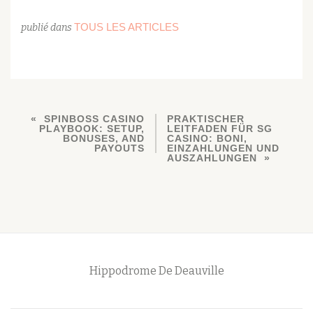
TOUS LES ARTICLES
publié dans
SPINBOSS CASINO
PRAKTISCHER
PLAYBOOK: SETUP,
LEITFADEN FÜR SG
BONUSES, AND
CASINO: BONI,
PAYOUTS
EINZAHLUNGEN UND
AUSZAHLUNGEN
Hippodrome De Deauville
Menu