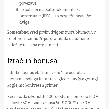
povezave.
Po potrebi naložite dokumente za
preverjanje (KYC) – to pospeši kasnejše
dvige.
Pomembno:
Pred prvim dvigom mora biti račun v
celoti verificiran. Priporočamo, da dokumente
naložite takoj po registraciji.
Izračun bonusa
Bdmbet bonus običajno vključuje odstotek
ujemanja pologa in zahteve glede stav (wagering).
Poglejmo konkreten primer:
Recimo, da izkoristite 100-odstotni bonus do 100 €.
Položite 50 €. Bonus znaša 50 € (100 % od 50 €,