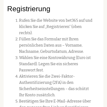
Registrierung
Rufen Sie die Website von bet365 auf und
klicken Sie auf „Registrieren“ (oben
rechts).
Füllen Sie das Formular mit Ihren
persönlichen Daten aus – Vorname,
Nachname, Geburtsdatum, Adresse.
Wählen Sie eine Kontowährung (Euro ist
Standard). Legen Sie ein sicheres
Passwort fest.
Aktivieren Sie die Zwei-Faktor-
Authentifizierung (2FA) in den
Sicherheitseinstellungen – das schützt
Ihr Konto zusätzlich.
Bestätigen Sie Ihre E-Mail-Adresse über