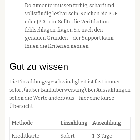
Dokumente müssen farbig, scharf und
vollständig lesbar sein. Reichen Sie PDF
oder JPEG ein. Sollte die Verifikation
fehlschlagen, fragen Sie nach den
genauen Gründen – der Support kann
Ihnen die Kriterien nennen.
Gut zu wissen
Die Einzahlungsgeschwindigkeit ist fast immer
sofort (außer Banküberweisung). Bei Auszahlungen
sehen die Werte anders aus – hier eine kurze
Übersicht:
Methode
Einzahlung
Auszahlung
Kreditkarte
Sofort
1–3 Tage