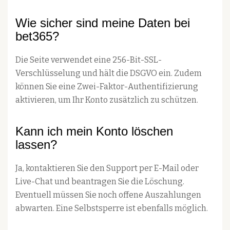
Wie sicher sind meine Daten bei
bet365?
Die Seite verwendet eine 256-Bit-SSL-
Verschlüsselung und hält die DSGVO ein. Zudem
können Sie eine Zwei-Faktor-Authentifizierung
aktivieren, um Ihr Konto zusätzlich zu schützen.
Kann ich mein Konto löschen
lassen?
Ja, kontaktieren Sie den Support per E-Mail oder
Live-Chat und beantragen Sie die Löschung.
Eventuell müssen Sie noch offene Auszahlungen
abwarten. Eine Selbstsperre ist ebenfalls möglich.