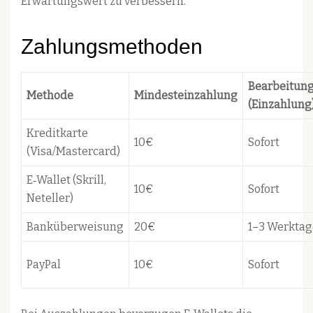
Erwartungswert zu verbessern.
Zahlungsmethoden
Bearbeitung
Methode
Mindesteinzahlung
(Einzahlung
Kreditkarte
10€
Sofort
(Visa/Mastercard)
E‑Wallet (Skrill,
10€
Sofort
Neteller)
Banküberweisung
20€
1–3 Werktag
PayPal
10€
Sofort