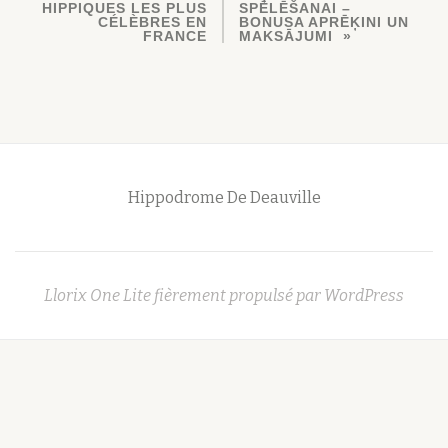
HIPPIQUES LES PLUS
SPĒLĒŠANAI –
CÉLÈBRES EN
BONUSA APRĒĶINI UN
FRANCE
MAKSĀJUMI
Hippodrome De Deauville
Menu
secondaire
Llorix One Lite
fièrement propulsé par
WordPress