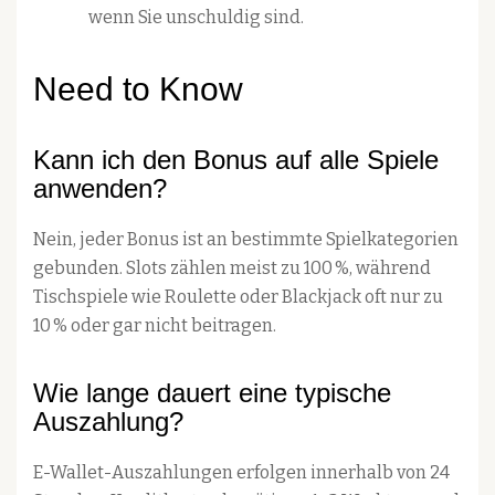
wenn Sie unschuldig sind.
Need to Know
Kann ich den Bonus auf alle Spiele
anwenden?
Nein, jeder Bonus ist an bestimmte Spielkategorien
gebunden. Slots zählen meist zu 100 %, während
Tischspiele wie Roulette oder Blackjack oft nur zu
10 % oder gar nicht beitragen.
Wie lange dauert eine typische
Auszahlung?
E-Wallet-Auszahlungen erfolgen innerhalb von 24