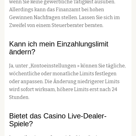
wenn Sie keine gewerbliche Tätigkeit ausüben.
Allerdings kann das Finanzamt bei hohen
Gewinnen Nachfragen stellen. Lassen Sie sich im
Zweifel von einem Steuerberater beraten.
Kann ich mein Einzahlungslimit
ändern?
Ja, unter „Kontoeinstellungen » können Sie tägliche,
wöchentliche oder monatliche Limits festlegen
oder anpassen. Die Änderung niedrigerer Limits
wird sofort wirksam, höhere Limits erst nach 24
Stunden.
Bietet das Casino Live-Dealer-
Spiele?