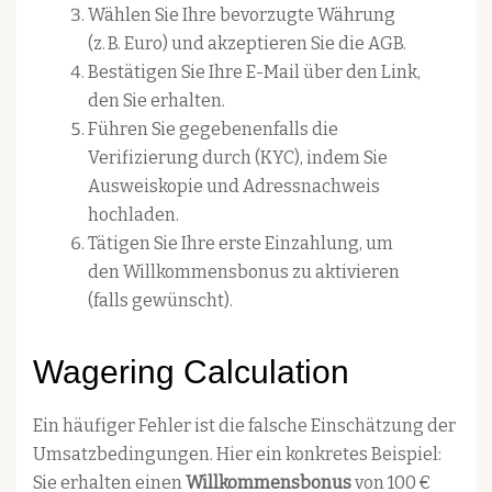
Wählen Sie Ihre bevorzugte Währung
(z. B. Euro) und akzeptieren Sie die AGB.
Bestätigen Sie Ihre E-Mail über den Link,
den Sie erhalten.
Führen Sie gegebenenfalls die
Verifizierung durch (KYC), indem Sie
Ausweiskopie und Adressnachweis
hochladen.
Tätigen Sie Ihre erste Einzahlung, um
den Willkommensbonus zu aktivieren
(falls gewünscht).
Wagering Calculation
Ein häufiger Fehler ist die falsche Einschätzung der
Umsatzbedingungen. Hier ein konkretes Beispiel:
Sie erhalten einen
Willkommensbonus
von 100 €