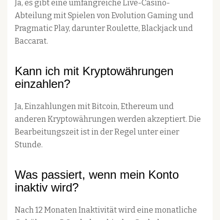
Ja, es gibt eine umfangreiche Live-Casino-
Abteilung mit Spielen von Evolution Gaming und
Pragmatic Play, darunter Roulette, Blackjack und
Baccarat.
Kann ich mit Kryptowährungen
einzahlen?
Ja, Einzahlungen mit Bitcoin, Ethereum und
anderen Kryptowährungen werden akzeptiert. Die
Bearbeitungszeit ist in der Regel unter einer
Stunde.
Was passiert, wenn mein Konto
inaktiv wird?
Nach 12 Monaten Inaktivität wird eine monatliche