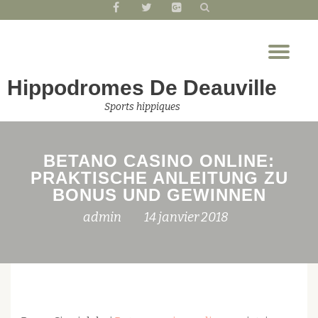
fa-
fa-
fa-
facebook
twitter
google-
Aller
plus-
Dép
au
square
la
contenu
Hippodromes De Deauville
nav
Sports hippiques
BETANO CASINO ONLINE:
PRAKTISCHE ANLEITUNG ZU
BONUS UND GEWINNEN
admin
14 janvier 2018