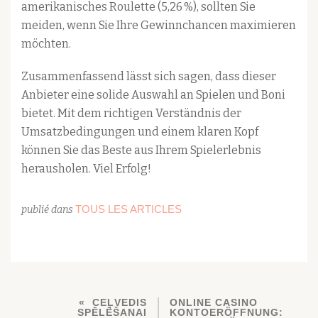
amerikanisches Roulette (5,26 %), sollten Sie
meiden, wenn Sie Ihre Gewinnchancen maximieren
möchten.
Zusammenfassend lässt sich sagen, dass dieser
Anbieter eine solide Auswahl an Spielen und Boni
bietet. Mit dem richtigen Verständnis der
Umsatzbedingungen und einem klaren Kopf
können Sie das Beste aus Ihrem Spielerlebnis
herausholen. Viel Erfolg!
TOUS LES ARTICLES
publié dans
CEĻVEDIS
ONLINE CASINO
SPĒLĒŠANAI
KONTOERÖFFNUNG: