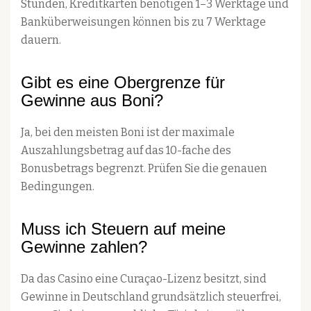
Stunden, Kreditkarten benötigen 1–3 Werktage und
Banküberweisungen können bis zu 7 Werktage
dauern.
Gibt es eine Obergrenze für
Gewinne aus Boni?
Ja, bei den meisten Boni ist der maximale
Auszahlungsbetrag auf das 10-fache des
Bonusbetrags begrenzt. Prüfen Sie die genauen
Bedingungen.
Muss ich Steuern auf meine
Gewinne zahlen?
Da das Casino eine Curaçao-Lizenz besitzt, sind
Gewinne in Deutschland grundsätzlich steuerfrei,