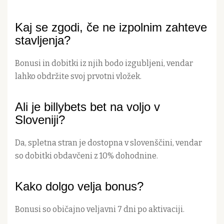
Kaj se zgodi, če ne izpolnim zahteve
stavljenja?
Bonusi in dobitki iz njih bodo izgubljeni, vendar
lahko obdržite svoj prvotni vložek.
Ali je billybets bet na voljo v
Sloveniji?
Da, spletna stran je dostopna v slovenščini, vendar
so dobitki obdavčeni z 10% dohodnine.
Kako dolgo velja bonus?
Bonusi so običajno veljavni 7 dni po aktivaciji.