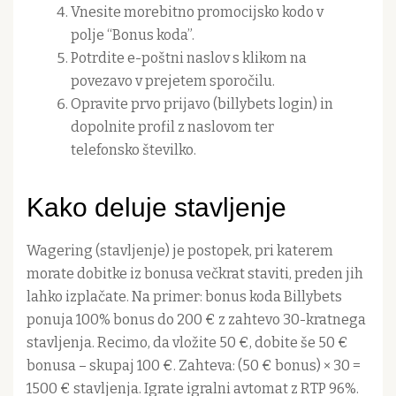
Vnesite morebitno promocijsko kodo v
polje “Bonus koda”.
Potrdite e-poštni naslov s klikom na
povezavo v prejetem sporočilu.
Opravite prvo prijavo (billybets login) in
dopolnite profil z naslovom ter
telefonsko številko.
Kako deluje stavljenje
Wagering (stavljenje) je postopek, pri katerem
morate dobitke iz bonusa večkrat staviti, preden jih
lahko izplačate. Na primer: bonus koda Billybets
ponuja 100% bonus do 200 € z zahtevo 30-kratnega
stavljenja. Recimo, da vložite 50 €, dobite še 50 €
bonusa – skupaj 100 €. Zahteva: (50 € bonus) × 30 =
1500 € stavljenja. Igrate igralni avtomat z RTP 96%.