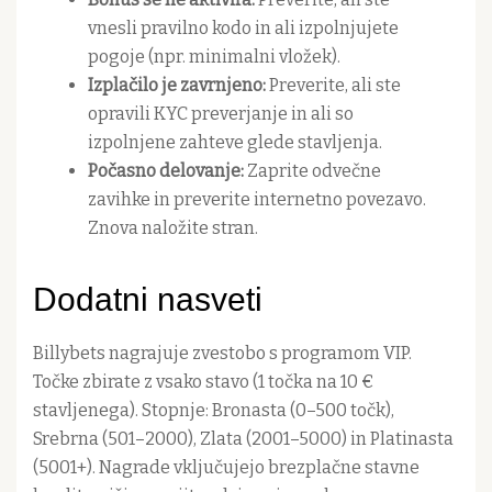
vnesli pravilno kodo in ali izpolnjujete
pogoje (npr. minimalni vložek).
Izplačilo je zavrnjeno:
Preverite, ali ste
opravili KYC preverjanje in ali so
izpolnjene zahteve glede stavljenja.
Počasno delovanje:
Zaprite odvečne
zavihke in preverite internetno povezavo.
Znova naložite stran.
Dodatni nasveti
Billybets nagrajuje zvestobo s programom VIP.
Točke zbirate z vsako stavo (1 točka na 10 €
stavljenega). Stopnje: Bronasta (0–500 točk),
Srebrna (501–2000), Zlata (2001–5000) in Platinasta
(5001+). Nagrade vključujejo brezplačne stavne