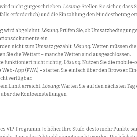
wird nicht gutgeschrieben.
Lösung:
Stellen Sie sicher, dass
alls erforderlich) und die Einzahlung den Mindestbetrag er
g wird abgelehnt.
Lösung:
Prüfen Sie, ob Umsatzbedingungen
kationsdokumente ein.
den nicht zum Umsatz gezählt.
Lösung:
Wetten müssen die M
en Sie die Wettart – manche Wetten sind ausgeschlossen.
e funktioniert nicht richtig.
Lösung:
Nutzen Sie die mobile-
e Web-App (PWA) – starten Sie einfach über den Browser. Ei
icht verfügbar.
ein Limit erreicht.
Lösung:
Warten Sie auf den nächsten Tag 
) über die Kontoeinstellungen.
s
es VIP-Programm. Je höher Ihre Stufe, desto mehr Punkte sa
piele, Boni oder Echtgeld eingetauscht werden. Die höchste