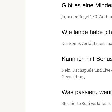
Gibt es eine Mind
Ja, in der Regel 1,50. Wet
Wie lange habe ich
Der Bonus verfällt meist n
Kann ich mit Bonus
Nein, Tischspiele und Live
Gewichtung.
Was passiert, wen
Stornierte Boni verfallen,