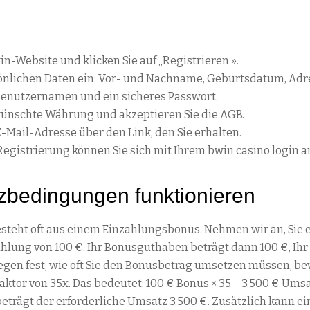
n-Website und klicken Sie auf „Registrieren ».
önlichen Daten ein: Vor- und Nachname, Geburtsdatum, Adr
 Benutzernamen und ein sicheres Passwort.
wünschte Währung und akzeptieren Sie die AGB.
E-Mail-Adresse über den Link, den Sie erhalten.
Registrierung können Sie sich mit Ihrem bwin casino login 
zbedingungen funktionieren
teht oft aus einem Einzahlungsbonus. Nehmen wir an, Sie 
zahlung von 100 €. Ihr Bonusguthaben beträgt dann 100 €, I
en fest, wie oft Sie den Bonusbetrag umsetzen müssen, be
 Faktor von 35x. Das bedeutet: 100 € Bonus × 35 = 3.500 € Ums
rägt der erforderliche Umsatz 3.500 €. Zusätzlich kann ein