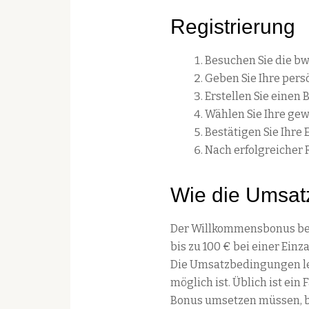
Registrierung
Besuchen Sie die bwi
Geben Sie Ihre pers
Erstellen Sie einen
Wählen Sie Ihre ge
Bestätigen Sie Ihre 
Nach erfolgreicher 
Wie die Umsat
Der Willkommensbonus bes
bis zu 100 € bei einer Ein
Die Umsatzbedingungen leg
möglich ist. Üblich ist ein
Bonus umsetzen müssen, bet