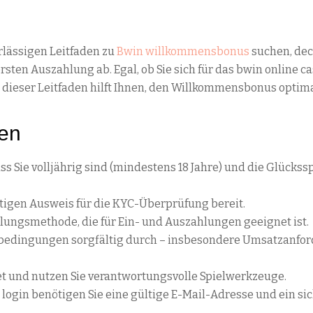
lässigen Leitfaden zu
Bwin willkommensbonus
suchen, deck
rsten Auszahlung ab. Egal, ob Sie sich für das bwin online c
 dieser Leitfaden hilft Ihnen, den Willkommensbonus optima
ten
dass Sie volljährig sind (mindestens 18 Jahre) und die Glückss
ltigen Ausweis für die KYC-Überprüfung bereit.
lungsmethode, die für Ein- und Auszahlungen geeignet ist.
sbedingungen sorgfältig durch – insbesondere Umsatzanfo
et und nutzen Sie verantwortungsvolle Spielwerkzeuge.
 login benötigen Sie eine gültige E-Mail-Adresse und ein si