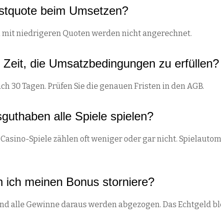
estquote beim Umsetzen?
ten mit niedrigeren Quoten werden nicht angerechnet.
 Zeit, die Umsatzbedingungen zu erfüllen?
ach 30 Tagen. Prüfen Sie die genauen Fristen in den AGB.
guthaben alle Spiele spielen?
-Casino-Spiele zählen oft weniger oder gar nicht. Spielaut
n ich meinen Bonus storniere?
 und alle Gewinne daraus werden abgezogen. Das Echtgeld ble