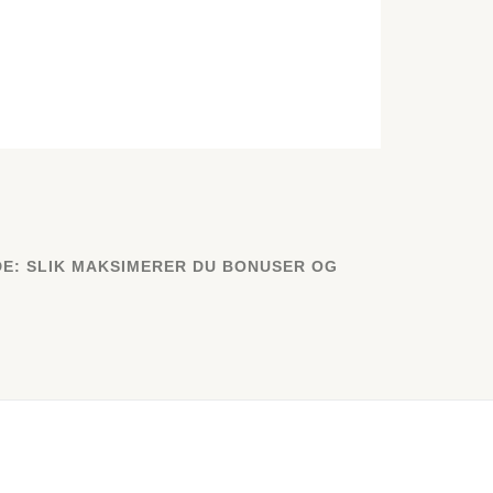
DE: SLIK MAKSIMERER DU BONUSER OG