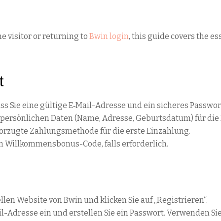
e visitor or returning to
Bwin login
, this guide covers the e
t
dass Sie eine gültige E‑Mail-Adresse und ein sicheres Passwor
 persönlichen Daten (Name, Adresse, Geburtsdatum) für die 
orzugte Zahlungsmethode für die erste Einzahlung.
en Willkommensbonus-Code, falls erforderlich.
ellen Website von Bwin und klicken Sie auf „Registrieren“.
il-Adresse ein und erstellen Sie ein Passwort. Verwenden Si