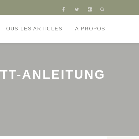
fa-
fa-
fa-
facebook
twitter
google-
plus-
TOUS LES ARTICLES
À PROPOS
square
ITT-ANLEITUNG
N