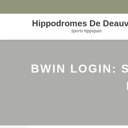
Aller
Hippodromes De Deauvi
au
contenu
Sports hippiques
BWIN LOGIN: 