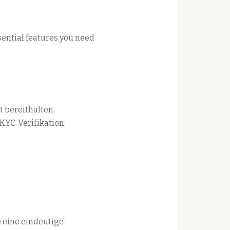
ssential features you need
t bereithalten.
KYC‑Verifikation.
e eine eindeutige