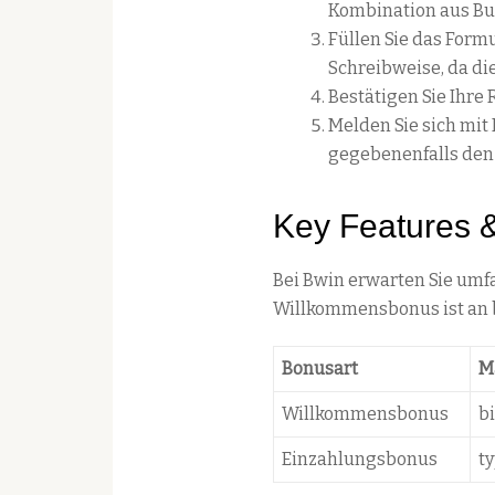
Kombination aus Bu
Füllen Sie das Form
Schreibweise, da d
Bestätigen Sie Ihre
Melden Sie sich mit
gegebenenfalls de
Key Features 
Bei Bwin erwarten Sie umf
Willkommensbonus ist an b
Bonusart
M
Willkommensbonus
bi
Einzahlungsbonus
t