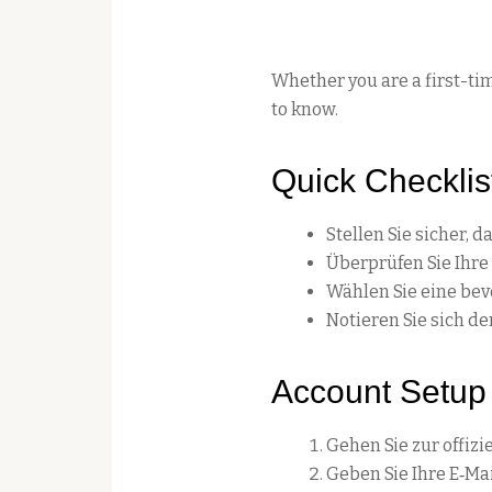
Whether you are a first-tim
to know.
Quick Checklis
Stellen Sie sicher, 
Überprüfen Sie Ihre
Wählen Sie eine bev
Notieren Sie sich d
Account Setup
Gehen Sie zur offizi
Geben Sie Ihre E‑Ma