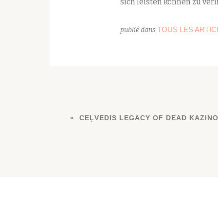
sich leisten können zu verl
TOUS LES ARTIC
publié dans
CEĻVEDIS LEGACY OF DEAD KAZINO