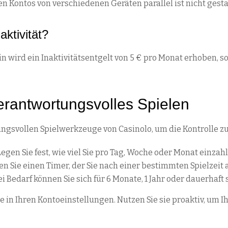
n Kontos von verschiedenen Geräten parallel ist nicht gesta
aktivität?
n wird ein Inaktivitätsentgelt von 5 € pro Monat erhoben, 
Verantwortungsvolles Spielen
ngsvollen Spielwerkzeuge von Casinolo, um die Kontrolle zu
egen Sie fest, wie viel Sie pro Tag, Woche oder Monat einzah
en Sie einen Timer, der Sie nach einer bestimmten Spielzeit 
i Bedarf können Sie sich für 6 Monate, 1 Jahr oder dauerhaft 
e in Ihren Kontoeinstellungen. Nutzen Sie sie proaktiv, um I