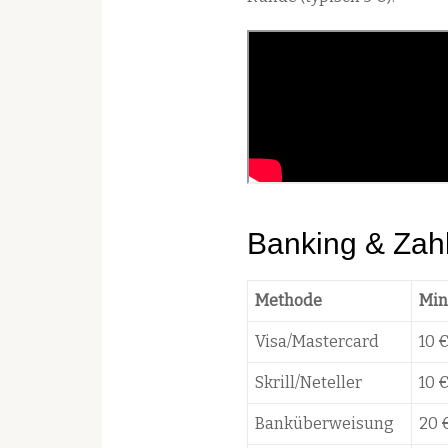
Banking & Zah
Methode
Min
Visa/Mastercard
10 
Skrill/Neteller
10 
Banküberweisung
20 