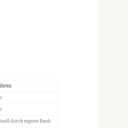
ühren
e
e
tuell durch eigene Bank