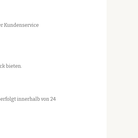
Der Kundenservice
ck bieten.
erfolgt innerhalb von 24