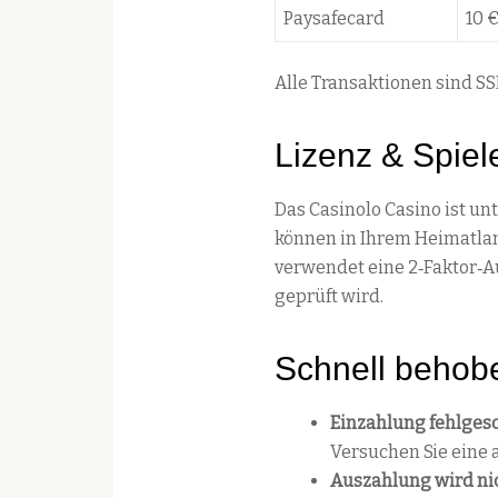
Paysafecard
10 
Alle Transaktionen sind SS
Lizenz & Spiel
Das Casinolo Casino ist unt
können in Ihrem Heimatland
verwendet eine 2‑Faktor‑A
geprüft wird.
Schnell behob
Einzahlung fehlges
Versuchen Sie eine
Auszahlung wird nic