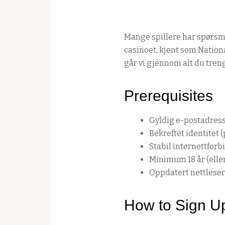
Mange spillere har spørs
casinoet, kjent som Nationa
går vi gjennom alt du treng
Prerequisites
Gyldig e-postadre
Bekreftet identitet (
Stabil internettforb
Minimum 18 år (eller 
Oppdatert nettleser
How to Sign U