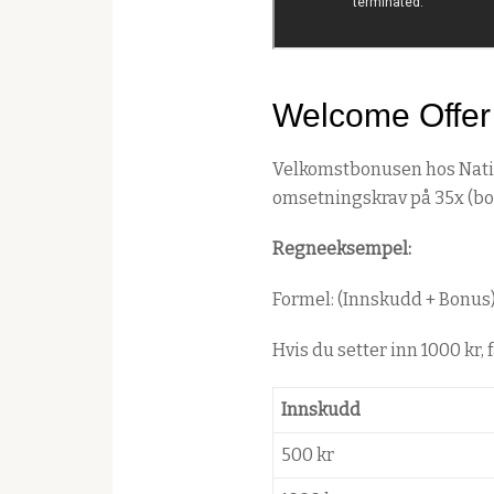
Welcome Offer
Velkomstbonusen hos Nation
omsetningskrav på 35x (bo
Regneeksempel:
Formel: (Innskudd + Bonus
Hvis du setter inn 1000 kr, 
Innskudd
500 kr