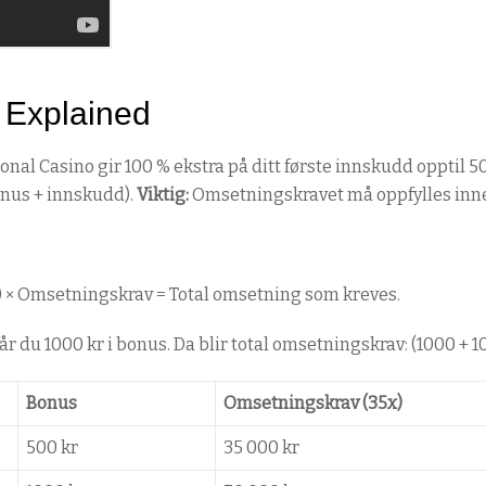
 Explained
al Casino gir 100 % ekstra på ditt første innskudd opptil 5
nus + innskudd).
Viktig:
Omsetningskravet må oppfylles inne
) × Omsetningskrav = Total omsetning som kreves.
får du 1000 kr i bonus. Da blir total omsetningskrav: (1000 + 10
Bonus
Omsetningskrav (35x)
500 kr
35 000 kr