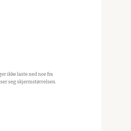
er ikke laste ned noe fra
sser seg skjermstørrelsen.