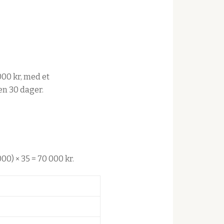
000 kr, med et
n 30 dager.
00) × 35 = 70 000 kr.