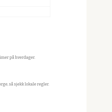
timer på hverdager.
rge, så sjekk lokale regler.