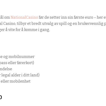
mål om
NationalCasino
før de setter inn sin første euro – her 
l Casino, tilbyr et bredt utvalg av spill og en brukervennlig
er å vite for å komme i gang.
sse og mobilnummer
pass eller førerkort)
indelse
legal alder i ditt land)
 eller mobilenhet
p