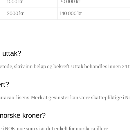
1000 kr
70 000 kr
2000 kr
140 000 kr
 uttak?
metode, skriv inn beløp og bekreft. Uttak behandles innen 24 
ert?
uracao-lisens. Merk at gevinster kan være skattepliktige i No
 norske kroner?
le i NOK, noe som gjør det enkelt for norske spillere.