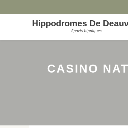
Aller
Hippodromes De Deauvi
au
contenu
Sports hippiques
CASINO NAT