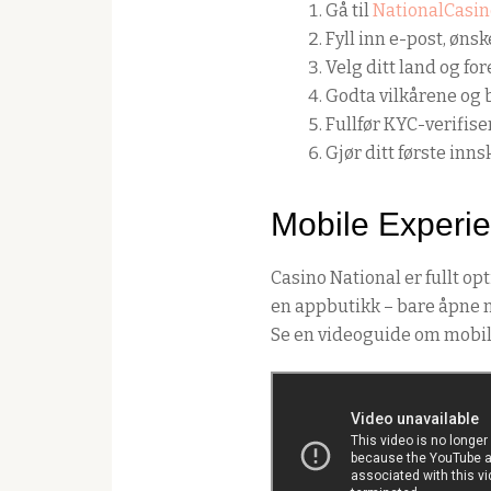
Gå til
NationalCasin
Fyll inn e-post, øn
Velg ditt land og fo
Godta vilkårene og 
Fullfør KYC-verifise
Gjør ditt første inn
Mobile Experi
Casino National er fullt op
en appbutikk – bare åpne n
Se en videoguide om mobil