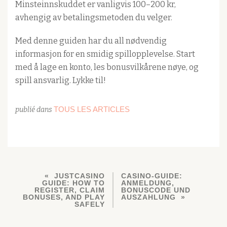
Minsteinnskuddet er vanligvis 100–200 kr,
avhengig av betalingsmetoden du velger.
Med denne guiden har du all nødvendig
informasjon for en smidig spillopplevelse. Start
med å lage en konto, les bonusvilkårene nøye, og
spill ansvarlig. Lykke til!
TOUS LES ARTICLES
publié dans
JUSTCASINO
CASINO-GUIDE:
GUIDE: HOW TO
ANMELDUNG,
REGISTER, CLAIM
BONUSCODE UND
BONUSES, AND PLAY
AUSZAHLUNG
SAFELY