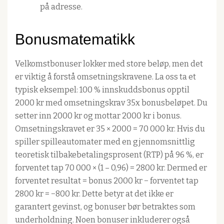
på adresse.
Bonusmatematikk
Velkomstbonuser lokker med store beløp, men det
er viktig å forstå omsetningskravene. La oss ta et
typisk eksempel: 100 % innskuddsbonus opptil
2000 kr med omsetningskrav 35x bonusbeløpet. Du
setter inn 2000 kr og mottar 2000 kr i bonus.
Omsetningskravet er 35 × 2000 = 70 000 kr. Hvis du
spiller spilleautomater med en gjennomsnittlig
teoretisk tilbakebetalingsprosent (RTP) på 96 %, er
forventet tap 70 000 × (1 – 0,96) = 2800 kr. Dermed er
forventet resultat = bonus 2000 kr − forventet tap
2800 kr = −800 kr. Dette betyr at det ikke er
garantert gevinst, og bonuser bør betraktes som
underholdning. Noen bonuser inkluderer også