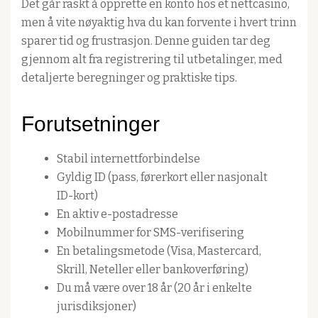
Det går raskt å opprette en konto hos et nettcasino,
men å vite nøyaktig hva du kan forvente i hvert trinn
sparer tid og frustrasjon. Denne guiden tar deg
gjennom alt fra registrering til utbetalinger, med
detaljerte beregninger og praktiske tips.
Forutsetninger
Stabil internettforbindelse
Gyldig ID (pass, førerkort eller nasjonalt
ID-kort)
En aktiv e-postadresse
Mobilnummer for SMS-verifisering
En betalingsmetode (Visa, Mastercard,
Skrill, Neteller eller bankoverføring)
Du må være over 18 år (20 år i enkelte
jurisdiksjoner)