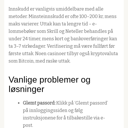
Innskudd er vanligvis umiddelbare med alle
metoder. Minsteinnskudd er ofte 100–200 kr, mens
maks varierer. Uttak kan ta lengre tid – e-
lommebøker som Skrill og Neteller behandles på
under 24 timer, mens kort og bankoverføringer kan
ta 3–7 virkedager. Verifisering må være fullført før
første uttak. Noen casinoer tilbyr også kryptovaluta
som Bitcoin, med raske uttak.
Vanlige problemer og
løsninger
Glemt passord:
Klikk på ‘Glemt passord’
på innloggingssiden og følg
instruksjonene for å tilbakestille via e-
post.