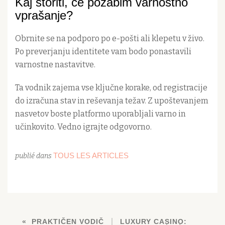
Kaj storiti, če pozabim varnostno
vprašanje?
Obrnite se na podporo po e-pošti ali klepetu v živo.
Po preverjanju identitete vam bodo ponastavili
varnostne nastavitve.
Ta vodnik zajema vse ključne korake, od registracije
do izračuna stav in reševanja težav. Z upoštevanjem
nasvetov boste platformo uporabljali varno in
učinkovito. Vedno igrajte odgovorno.
TOUS LES ARTICLES
publié dans
PRAKTIČEN VODIČ
LUXURY CASINO: