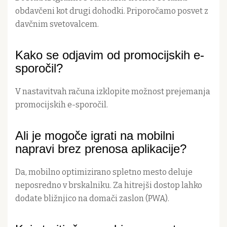
obdavčeni kot drugi dohodki. Priporočamo posvet z
davčnim svetovalcem.
Kako se odjavim od promocijskih e-
sporočil?
V nastavitvah računa izklopite možnost prejemanja
promocijskih e-sporočil.
Ali je mogoče igrati na mobilni
napravi brez prenosa aplikacije?
Da, mobilno optimizirano spletno mesto deluje
neposredno v brskalniku. Za hitrejši dostop lahko
dodate bližnjico na domači zaslon (PWA).