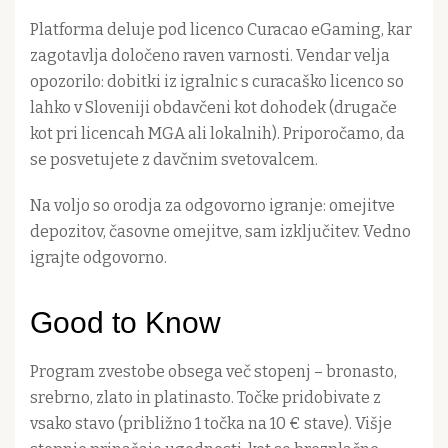
Platforma deluje pod licenco Curacao eGaming, kar
zagotavlja določeno raven varnosti. Vendar velja
opozorilo: dobitki iz igralnic s curacaško licenco so
lahko v Sloveniji obdavčeni kot dohodek (drugače
kot pri licencah MGA ali lokalnih). Priporočamo, da
se posvetujete z davčnim svetovalcem.
Na voljo so orodja za odgovorno igranje: omejitve
depozitov, časovne omejitve, sam izključitev. Vedno
igrajte odgovorno.
Good to Know
Program zvestobe obsega več stopenj – bronasto,
srebrno, zlato in platinasto. Točke pridobivate z
vsako stavo (približno 1 točka na 10 € stave). Višje