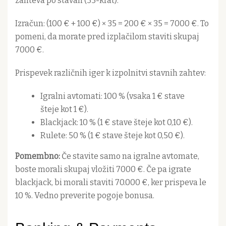
zahteva po stavah (35-krat).
Izračun: (100 € + 100 €) × 35 = 200 € × 35 = 7000 €. To
pomeni, da morate pred izplačilom staviti skupaj
7000 €.
Prispevek različnih iger k izpolnitvi stavnih zahtev:
Igralni avtomati: 100 % (vsaka 1 € stave
šteje kot 1 €).
Blackjack: 10 % (1 € stave šteje kot 0,10 €).
Rulete: 50 % (1 € stave šteje kot 0,50 €).
Pomembno:
Če stavite samo na igralne avtomate,
boste morali skupaj vložiti 7000 €. Če pa igrate
blackjack, bi morali staviti 70.000 €, ker prispeva le
10 %. Vedno preverite pogoje bonusa.