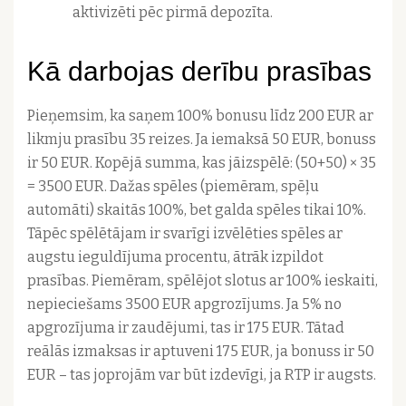
aktivizēti pēc pirmā depozīta.
Kā darbojas derību prasības
Pieņemsim, ka saņem 100% bonusu līdz 200 EUR ar
likmju prasību 35 reizes. Ja iemaksā 50 EUR, bonuss
ir 50 EUR. Kopējā summa, kas jāizspēlē: (50+50) × 35
= 3500 EUR. Dažas spēles (piemēram, spēļu
automāti) skaitās 100%, bet galda spēles tikai 10%.
Tāpēc spēlētājam ir svarīgi izvēlēties spēles ar
augstu ieguldījuma procentu, ātrāk izpildot
prasības. Piemēram, spēlējot slotus ar 100% ieskaiti,
nepieciešams 3500 EUR apgrozījums. Ja 5% no
apgrozījuma ir zaudējumi, tas ir 175 EUR. Tātad
reālās izmaksas ir aptuveni 175 EUR, ja bonuss ir 50
EUR – tas joprojām var būt izdevīgi, ja RTP ir augsts.