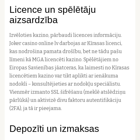
Licence un spēlētāju
aizsardzība
Izvēloties kazino, pārbaudi licences informāciju.
Joker casino online lv darbojas ar Kīrasas licenci,
kas nodrošina pamata drošību, bet ne tādu pašu
līmeni kā MGA licencēti kazino. Spēlētājiem no
Eiropas Savienības jāatceras, ka laimesti no Kīrasas
licencētiem kazino var tikt aplikti ar ienākuma
nodokli – konsultējieties ar nodokļu speciālistu.
Vienmēr izmanto SSL šifrēšanu (meklē atslēdziņu
pārlūkā) un aktivizē divu faktoru autentifikāciju
(2FA), ja tā ir pieejama.
Depozīti un izmaksas