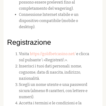
possono essere prelevati fino al
completamento del wagering).
Connessione Internet stabile e un
dispositivo compatibile (mobile o
desktop).
Registrazione
Visita
https://goldbetcasino.net/
e clicca
sul pulsante \ »Registrati\ ».
Inserisci i tuoi dati personali: nome,
cognome, data di nascita, indirizzo,
nazionalità.
Scegli un nome utente e una password
sicura (almeno 8 caratteri, con lettere e
numeri).
Accetta i termini e le condizioni e la