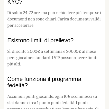
KYC?
Di solito 24-72 ore, ma può richiedere più tempo se i
documenti non sono chiari. Carica documenti validi
per accelerare.
Esistono limiti di prelievo?
Sì, di solito 5.000€ a settimana e 20.000€ al mese
per i giocatori standard. I VIP possono avere limiti
più alti.
Come funziona il programma
fedeltà?
Accumuli punti giocando: ogni 10€ scommessi su
slot danno circa 1 punto punti fedeltà. I punti