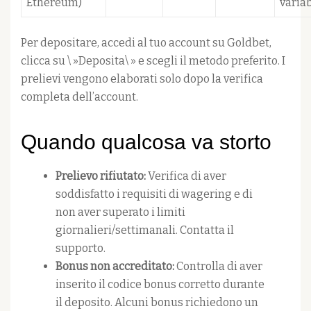
Ethereum)
variab
Per depositare, accedi al tuo account su Goldbet,
clicca su \ »Deposita\ » e scegli il metodo preferito. I
prelievi vengono elaborati solo dopo la verifica
completa dell’account.
Quando qualcosa va storto
Prelievo rifiutato:
Verifica di aver
soddisfatto i requisiti di wagering e di
non aver superato i limiti
giornalieri/settimanali. Contatta il
supporto.
Bonus non accreditato:
Controlla di aver
inserito il codice bonus corretto durante
il deposito. Alcuni bonus richiedono un