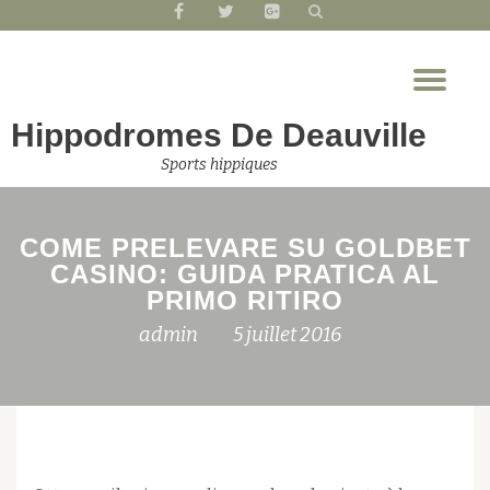
fa-
fa-
fa-
facebook
twitter
google-
Aller
plus-
Dép
au
square
la
contenu
Hippodromes De Deauville
nav
Sports hippiques
COME PRELEVARE SU GOLDBET
CASINO: GUIDA PRATICA AL
PRIMO RITIRO
admin
5 juillet 2016