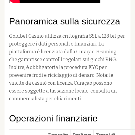
Panoramica sulla sicurezza
Goldbet Casino utilizza crittografia SSL a 128 bit per
proteggere i dati personali e finanziari. La
piattaforma è licenziata dalla Curaçao eGaming,
che garantisce controlli regolari sui giochi RNG.
Inoltre, è obbligatoria la procedura KYC per
prevenire frodi e riciclaggio di denaro. Nota: le
vincite da casinò con licenza Curaçao possono
essere soggette a tassazione locale; consulta un
commercialista per chiarimenti.
Operazioni finanziarie