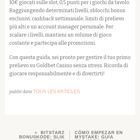
10€ giocati sulle slot, 0,5 punti per i giochi da tavolo.
Raggiungendo determinati livelli, sblocchi bonus
esclusivi, cashback settimanale, limiti di prelievo
più alti e un account manager personale. Per
scalare i livelli, mantieni un volume di gioco
costante e partecipa alle promozioni.
Con questa guida, sei pronto per gestire il tuo primo
prelievo su Goldbet Casino senza stress. Ricorda di
giocare responsabilmente e di divertirti!
TOUS LES ARTICLES
publié dans
BITSTARZ
CÓMO EMPEZAR EN
BONUSKODE: SLIK
MYSTAKE: GUÍA