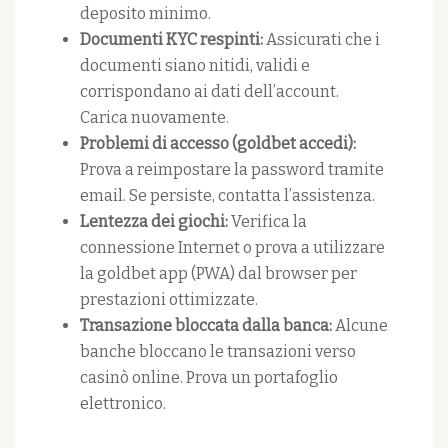
deposito minimo.
Documenti KYC respinti:
Assicurati che i
documenti siano nitidi, validi e
corrispondano ai dati dell’account.
Carica nuovamente.
Problemi di accesso (goldbet accedi):
Prova a reimpostare la password tramite
email. Se persiste, contatta l’assistenza.
Lentezza dei giochi:
Verifica la
connessione Internet o prova a utilizzare
la goldbet app (PWA) dal browser per
prestazioni ottimizzate.
Transazione bloccata dalla banca:
Alcune
banche bloccano le transazioni verso
casinò online. Prova un portafoglio
elettronico.