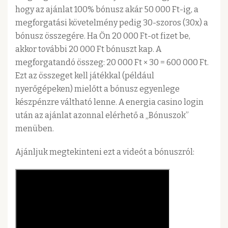
hogy az ajánlat 100% bónusz akár 50 000 Ft-ig, a
megforgatási követelmény pedig 30-szoros (30x) a
bónusz összegére. Ha Ön 20 000 Ft-ot fizet be,
akkor további 20 000 Ft bónuszt kap. A
megforgatandó összeg: 20 000 Ft × 30 = 600 000 Ft.
Ezt az összeget kell játékkal (például
nyerőgépeken) mielőtt a bónusz egyenlege
készpénzre váltható lenne. A energia casino login
után az ajánlat azonnal elérhető a „Bónuszok”
menüben.
Ajánljuk megtekinteni ezt a videót a bónuszról: