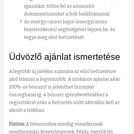
igazolást: töltse fel az azonosító
dokumentumokat a fiók beállításainál.
Az energy casino login (energycasino
bejelentkezés) segítségével lépjen be, és
tegye meg első befizetését.
Üdvözlő ajánlat ismertetése
A legtöbb új játékos számára az első befizetésre
járó bónusz a legvonzóbb. A szokásos ajánlat akár
100%-os bónuszt is jelenthet bizonyos
összeghatárig. A bónusz igénybevételéhez a
regisztráció után a befizetés előtt aktiválni kell az
akciót a fiókban.
Fontos:
A bónuszokra mindig vonatkoznak
megforgatási követelmények. Példa: tegyük fel,