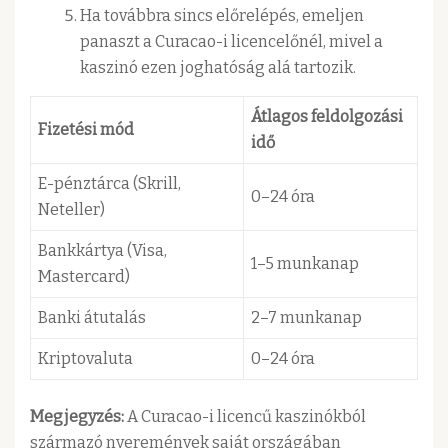
Ha továbbra sincs előrelépés, emeljen
panaszt a Curacao-i licencelőnél, mivel a
kaszinó ezen joghatóság alá tartozik.
Átlagos feldolgozási
Fizetési mód
idő
E-pénztárca (Skrill,
0–24 óra
Neteller)
Bankkártya (Visa,
1–5 munkanap
Mastercard)
Banki átutalás
2–7 munkanap
Kriptovaluta
0–24 óra
Megjegyzés:
A Curacao-i licencű kaszinókból
származó nyeremények saját országában