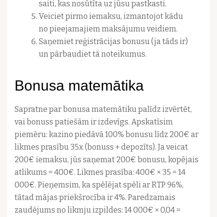
saiti, kas nosūtīta uz jūsu pastkasti.
Veiciet pirmo iemaksu, izmantojot kādu
no pieejamajiem maksājumu veidiem.
Saņemiet reģistrācijas bonusu (ja tāds ir)
un pārbaudiet tā noteikumus.
Bonusa matemātika
Sapratne par bonusa matemātiku palīdz izvērtēt,
vai bonuss patiešām ir izdevīgs. Apskatīsim
piemēru: kazino piedāvā 100% bonusu līdz 200€ ar
likmes prasību 35x (bonuss + depozīts). Ja veicat
200€ iemaksu, jūs saņemat 200€ bonusu, kopējais
atlikums = 400€. Likmes prasība: 400€ × 35 = 14
000€. Pieņemsim, ka spēlējat spēli ar RTP 96%,
tātad mājas priekšrocība ir 4%. Paredzamais
zaudējums no likmju izpildes: 14 000€ × 0,04 =