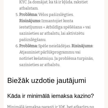
KYC. Ja domājat, ka tā ir kļūda, rakstiet
atbalstam.
Problēma:
Vēlos pašizslēgties.
Risinājums:
Izmantojiet konta
iestatījumus « Atbildīga spēlēšana » vai
sazinieties ar atbalstu, lai aktivizētu
pašizslēgšanu.
Problēma:
Spēle neielādējas.
Risinājums:
Atjauniniet pārlūkprogrammu vai
notīriet kešatmiņu. Ja problēma turpinās,
sazinieties ar atbalstu.
Biežāk uzdotie jautājumi
Kāda ir minimālā iemaksa kazino?
Minimālā iemaksa parasti ir 10€, bet atkarīgs no