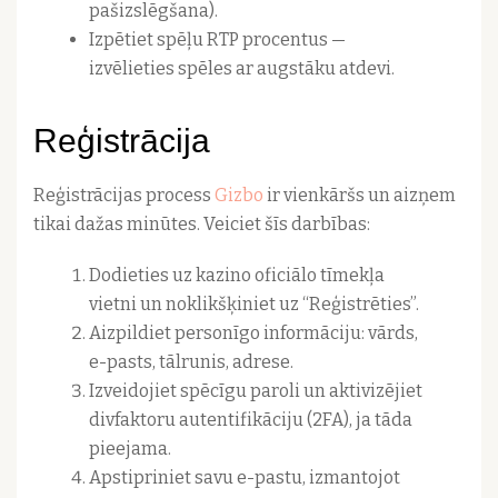
pašizslēgšana).
Izpētiet spēļu RTP procentus —
izvēlieties spēles ar augstāku atdevi.
Reģistrācija
Reģistrācijas process
Gizbo
ir vienkāršs un aizņem
tikai dažas minūtes. Veiciet šīs darbības:
Dodieties uz kazino oficiālo tīmekļa
vietni un noklikšķiniet uz “Reģistrēties”.
Aizpildiet personīgo informāciju: vārds,
e-pasts, tālrunis, adrese.
Izveidojiet spēcīgu paroli un aktivizējiet
divfaktoru autentifikāciju (2FA), ja tāda
pieejama.
Apstipriniet savu e-pastu, izmantojot