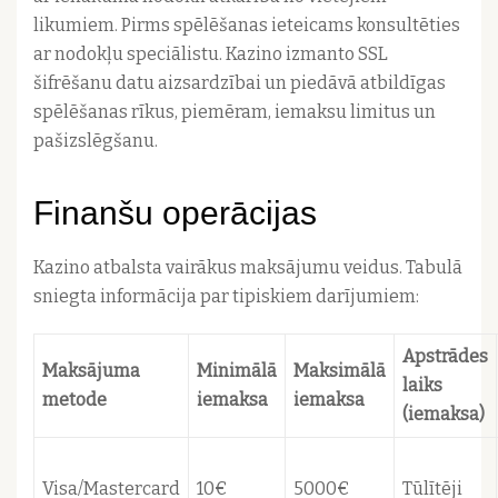
likumiem. Pirms spēlēšanas ieteicams konsultēties
ar nodokļu speciālistu. Kazino izmanto SSL
šifrēšanu datu aizsardzībai un piedāvā atbildīgas
spēlēšanas rīkus, piemēram, iemaksu limitus un
pašizslēgšanu.
Finanšu operācijas
Kazino atbalsta vairākus maksājumu veidus. Tabulā
sniegta informācija par tipiskiem darījumiem:
Apstrādes
Maksājuma
Minimālā
Maksimālā
laiks
metode
iemaksa
iemaksa
(iemaksa)
Visa/Mastercard
10€
5000€
Tūlītēji