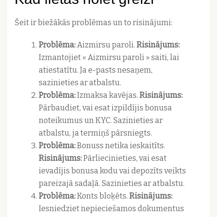
Šeit ir biežākās problēmas un to risinājumi:
Problēma:
Aizmirsu paroli.
Risinājums:
Izmantojiet « Aizmirsu paroli » saiti, lai
atiestatītu. Ja e-pasts nesaņem,
sazinieties ar atbalstu.
Problēma:
Izmaksa kavējas.
Risinājums:
Pārbaudiet, vai esat izpildījis bonusa
noteikumus un KYC. Sazinieties ar
atbalstu, ja termiņš pārsniegts.
Problēma:
Bonuss netika ieskaitīts.
Risinājums:
Pārliecinieties, vai esat
ievadījis bonusa kodu vai depozīts veikts
pareizajā sadaļā. Sazinieties ar atbalstu.
Problēma:
Konts bloķēts.
Risinājums:
Iesniedziet nepieciešamos dokumentus