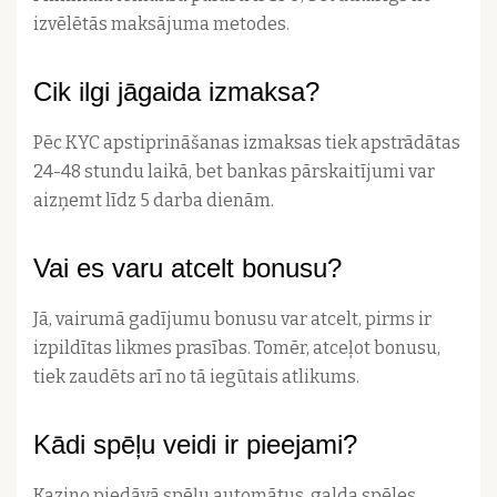
izvēlētās maksājuma metodes.
Cik ilgi jāgaida izmaksa?
Pēc KYC apstiprināšanas izmaksas tiek apstrādātas
24-48 stundu laikā, bet bankas pārskaitījumi var
aizņemt līdz 5 darba dienām.
Vai es varu atcelt bonusu?
Jā, vairumā gadījumu bonusu var atcelt, pirms ir
izpildītas likmes prasības. Tomēr, atceļot bonusu,
tiek zaudēts arī no tā iegūtais atlikums.
Kādi spēļu veidi ir pieejami?
Kazino piedāvā spēļu automātus, galda spēles