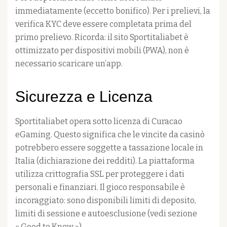
immediatamente (eccetto bonifico). Per i prelievi, la
verifica KYC deve essere completata prima del
primo prelievo. Ricorda: il sito Sportitaliabet è
ottimizzato per dispositivi mobili (PWA), non è
necessario scaricare un’app.
Sicurezza e Licenza
Sportitaliabet opera sotto licenza di Curacao
eGaming. Questo significa che le vincite da casinò
potrebbero essere soggette a tassazione locale in
Italia (dichiarazione dei redditi). La piattaforma
utilizza crittografia SSL per proteggere i dati
personali e finanziari. Il gioco responsabile è
incoraggiato: sono disponibili limiti di deposito,
limiti di sessione e autoesclusione (vedi sezione
« Good to Know »).