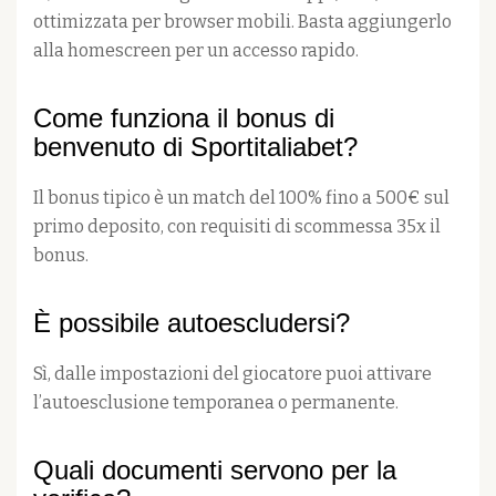
ottimizzata per browser mobili. Basta aggiungerlo
alla homescreen per un accesso rapido.
Come funziona il bonus di
benvenuto di Sportitaliabet?
Il bonus tipico è un match del 100% fino a 500€ sul
primo deposito, con requisiti di scommessa 35x il
bonus.
È possibile autoescludersi?
Sì, dalle impostazioni del giocatore puoi attivare
l’autoesclusione temporanea o permanente.
Quali documenti servono per la