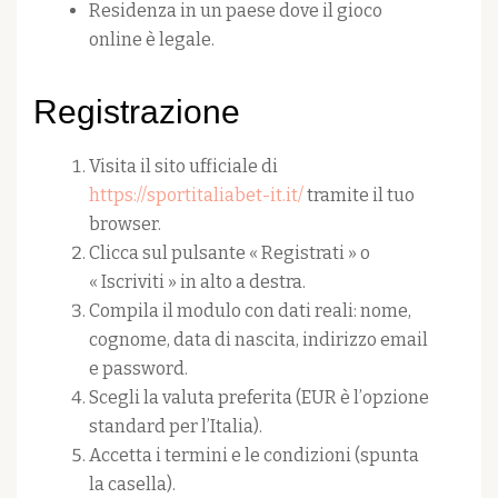
Residenza in un paese dove il gioco
online è legale.
Registrazione
Visita il sito ufficiale di
https://sportitaliabet-it.it/
tramite il tuo
browser.
Clicca sul pulsante « Registrati » o
« Iscriviti » in alto a destra.
Compila il modulo con dati reali: nome,
cognome, data di nascita, indirizzo email
e password.
Scegli la valuta preferita (EUR è l’opzione
standard per l’Italia).
Accetta i termini e le condizioni (spunta
la casella).