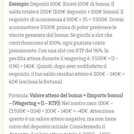
Esempio:
Depositi 100€. Ricevi 100€ di bonus. Il
saldo totale è 200€ (100€ deposito + 100€ bonus). Il
requisito di scommessa è 100€ × 35 = 3.500€. Dovrai
scommettere 3.500€ prima di poter prelevare le
vincite generate dal bonus. Se giochi a slot che
contribuiscono al 100%, ogni puntata conta
pienamente. Con una slot con RTP del 96%, la
perdita attesa durante il wagering è: 3.500€ × (1 –
0,96) = 140€. Quindi, dopo aver soddisfatto il
requisito, il tuo saldo residuo atteso è 200€ – 140€ =
60€ (esclusa la fortuna).
Formula:
Valore atteso del bonus = (Importo bonus)
– (Wagering × (1 – RTP))
. Nel nostro caso: 100€ –
(3.500€ × 0,04) = 100€ – 140€ = -40€. Attenzione:
questo è un valore atteso negativo, ma non tiene
conto del deposito iniziale. Considerando il