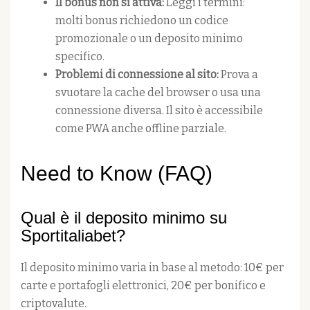
Il bonus non si attiva:
Leggi i termini:
molti bonus richiedono un codice
promozionale o un deposito minimo
specifico.
Problemi di connessione al sito:
Prova a
svuotare la cache del browser o usa una
connessione diversa. Il sito è accessibile
come PWA anche offline parziale.
Need to Know (FAQ)
Qual è il deposito minimo su
Sportitaliabet?
Il deposito minimo varia in base al metodo: 10€ per
carte e portafogli elettronici, 20€ per bonifico e
criptovalute.