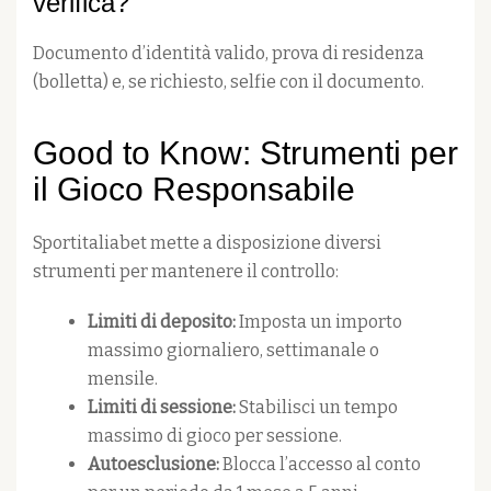
verifica?
Documento d’identità valido, prova di residenza
(bolletta) e, se richiesto, selfie con il documento.
Good to Know: Strumenti per
il Gioco Responsabile
Sportitaliabet mette a disposizione diversi
strumenti per mantenere il controllo:
Limiti di deposito:
Imposta un importo
massimo giornaliero, settimanale o
mensile.
Limiti di sessione:
Stabilisci un tempo
massimo di gioco per sessione.
Autoesclusione:
Blocca l’accesso al conto