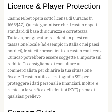
Licence & Player Protection
Casino N1bet opera sotto licenza di Curacao (n.
1668/JAZ). Questo garantisce che il casinò rispetti
standard di base di sicurezza e correttezza.
Tuttavia, per giocatori residenti in paesi con
tassazione locale (ad esempio in Italia o nei paesi
nordici), le vincite provenienti da casinò con licenza
Curacao potrebbero essere soggette a imposte sul
reddito. Ti consigliamo di consultare un
commercialista per chiarire la tua situazione
fiscale. Il casinò utilizza crittografia SSL per
proteggere i dati personali e finanziari. Inoltre, è
richiesta la verifica dell’identità (KYC) prima di
qualsiasi prelievo.