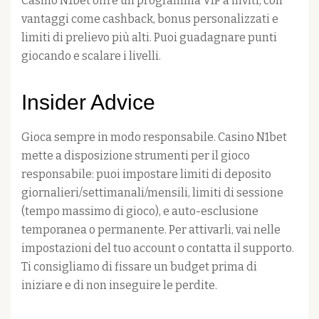
Casino N1bet offre un programma VIP a inviti, con
vantaggi come cashback, bonus personalizzati e
limiti di prelievo più alti. Puoi guadagnare punti
giocando e scalare i livelli.
Insider Advice
Gioca sempre in modo responsabile. Casino N1bet
mette a disposizione strumenti per il gioco
responsabile: puoi impostare limiti di deposito
giornalieri/settimanali/mensili, limiti di sessione
(tempo massimo di gioco), e auto-esclusione
temporanea o permanente. Per attivarli, vai nelle
impostazioni del tuo account o contatta il supporto.
Ti consigliamo di fissare un budget prima di
iniziare e di non inseguire le perdite.