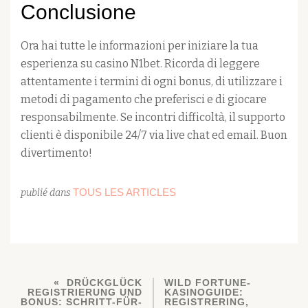
Conclusione
Ora hai tutte le informazioni per iniziare la tua
esperienza su casino N1bet. Ricorda di leggere
attentamente i termini di ogni bonus, di utilizzare i
metodi di pagamento che preferisci e di giocare
responsabilmente. Se incontri difficoltà, il supporto
clienti è disponibile 24/7 via live chat ed email. Buon
divertimento!
TOUS LES ARTICLES
publié dans
DRÜCKGLÜCK
WILD FORTUNE-
REGISTRIERUNG UND
KASINOGUIDE:
BONUS: SCHRITT-FÜR-
REGISTRERING,