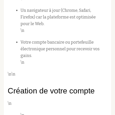
Un navigateur à jour (Chrome, Safari,
Firefox) car la plateforme est optimisée
pour le Web.
\n
Votre compte bancaire ou portefeuille
électronique personnel pour recevoir vos
gains.
\n
\n\n
Création de votre compte
\n