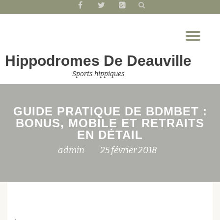
fa-
fa-
fa-
facebook
twitter
google-
Aller
plus-
Dép
au
square
la
contenu
Hippodromes De Deauville
nav
Sports hippiques
GUIDE PRATIQUE DE BDMBET :
BONUS, MOBILE ET RETRAITS
EN DÉTAIL
admin
25 février 2018