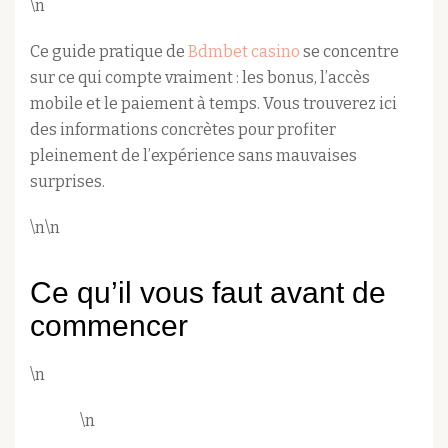
\n
Ce guide pratique de
Bdmbet casino
se concentre
sur ce qui compte vraiment : les bonus, l’accès
mobile et le paiement à temps. Vous trouverez ici
des informations concrètes pour profiter
pleinement de l’expérience sans mauvaises
surprises.
\n\n
Ce qu’il vous faut avant de
commencer
\n
\n