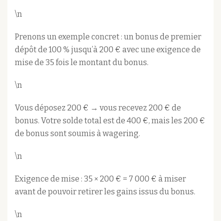
\n
Prenons un exemple concret : un bonus de premier
dépôt de 100 % jusqu’à 200 € avec une exigence de
mise de 35 fois le montant du bonus.
\n
Vous déposez 200 € → vous recevez 200 € de
bonus. Votre solde total est de 400 €, mais les 200 €
de bonus sont soumis à wagering.
\n
Exigence de mise : 35 × 200 € = 7 000 € à miser
avant de pouvoir retirer les gains issus du bonus.
\n