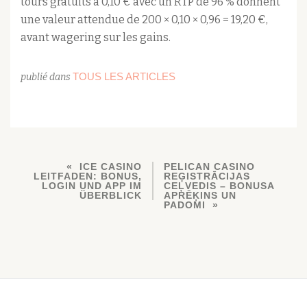
tours gratuits à 0,10 € avec un RTP de 96 % donnent
une valeur attendue de 200 × 0,10 × 0,96 = 19,20 €,
avant wagering sur les gains.
TOUS LES ARTICLES
publié dans
ICE CASINO
PELICAN CASINO
LEITFADEN: BONUS,
REĢISTRĀCIJAS
LOGIN UND APP IM
CEĻVEDIS – BONUSA
ÜBERBLICK
APRĒĶINS UN
PADOMI