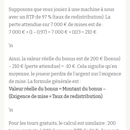
Supposons que vous jouiez à une machine à sous
avec un RTP de 97 % (taux de redistribution). La
perte attendue sur 7 000 € de mises est de :
7 000 € × (1 – 0,97) = 7 000 € × 0,03 = 210 €.
\n
Ainsi, la valeur réelle du bonus est de 200 € (bonus)
– 210 € (perte attendue) = -10 €. Cela signifie qu’en
moyenne, le joueur perdra de l’argent sur l’exigence
de mise. La formule générale est :
Valeur réelle du bonus = Montant du bonus –
(Exigence de mise × Taux de redistribution)
.
\n
Pour les tours gratuits, le calcul est similaire : 200