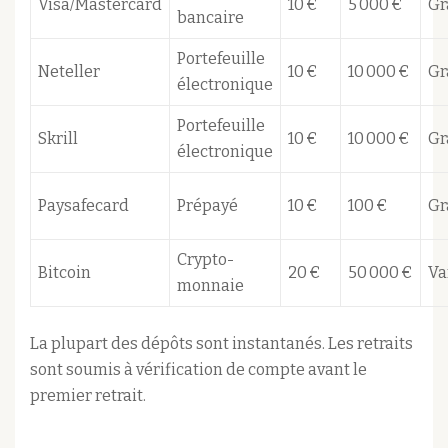
Visa/Mastercard
10 €
5 000 €
Gr
bancaire
Portefeuille
Neteller
10 €
10 000 €
Gr
électronique
Portefeuille
Skrill
10 €
10 000 €
Gr
électronique
Paysafecard
Prépayé
10 €
100 €
Gr
Crypto-
Bitcoin
20 €
50 000 €
Va
monnaie
La plupart des dépôts sont instantanés. Les retraits
sont soumis à vérification de compte avant le
premier retrait.