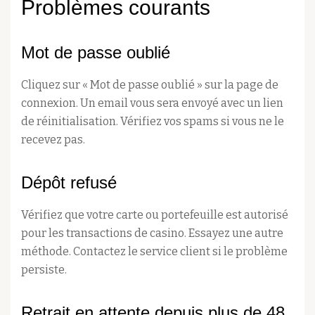
Problèmes courants
Mot de passe oublié
Cliquez sur « Mot de passe oublié » sur la page de
connexion. Un email vous sera envoyé avec un lien
de réinitialisation. Vérifiez vos spams si vous ne le
recevez pas.
Dépôt refusé
Vérifiez que votre carte ou portefeuille est autorisé
pour les transactions de casino. Essayez une autre
méthode. Contactez le service client si le problème
persiste.
Retrait en attente depuis plus de 48