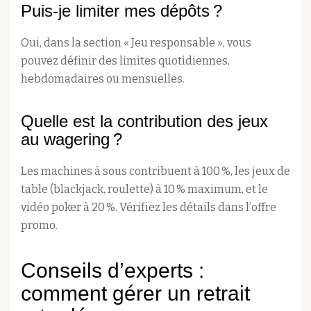
Puis‑je limiter mes dépôts ?
Oui, dans la section « Jeu responsable », vous
pouvez définir des limites quotidiennes,
hebdomadaires ou mensuelles.
Quelle est la contribution des jeux
au wagering ?
Les machines à sous contribuent à 100 %, les jeux de
table (blackjack, roulette) à 10 % maximum, et le
vidéo poker à 20 %. Vérifiez les détails dans l’offre
promo.
Conseils d’experts :
comment gérer un retrait