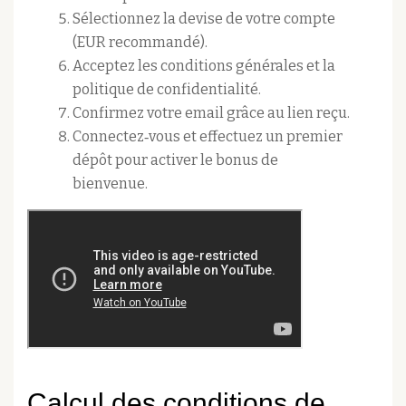
Sélectionnez la devise de votre compte
(EUR recommandé).
Acceptez les conditions générales et la
politique de confidentialité.
Confirmez votre email grâce au lien reçu.
Connectez‑vous et effectuez un premier
dépôt pour activer le bonus de
bienvenue.
Calcul des conditions de