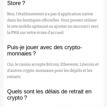
Store ?
Non, l’établissement n’a pas d’application native
dans les boutiques officielles. Vous pouvez utiliser
le site mobile optimisé ou ajouter un raccourci vers
la PWA sur votre écran d’accueil.
Puis‑je jouer avec des crypto-
monnaies ?
Oui, le casino accepte Bitcoin, Ethereum, Litecoin et
d’autres crypto-monnaies pour les dépôts et les
retraits.
Quels sont les délais de retrait en
crypto ?