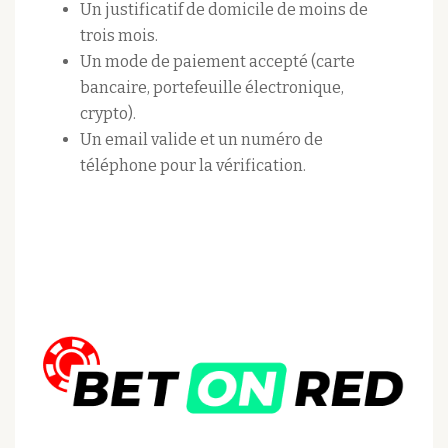
Un justificatif de domicile de moins de
trois mois.
Un mode de paiement accepté (carte
bancaire, portefeuille électronique,
crypto).
Un email valide et un numéro de
téléphone pour la vérification.