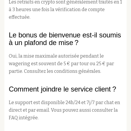
Les retraits en crypto sont généralement traités en 1
à 3 heures une fois la vérification de compte
effectuée.
Le bonus de bienvenue est-il soumis
à un plafond de mise ?
Oui, la mise maximale autorisée pendant le
wagering est souvent de 5 € par tour ou 25 € par
partie. Consultez les conditions générales.
Comment joindre le service client ?
Le support est disponible 24h/24 et 7j/7 par chat en
direct et par email. Vous pouvez aussi consulter la
FAQ intégrée.