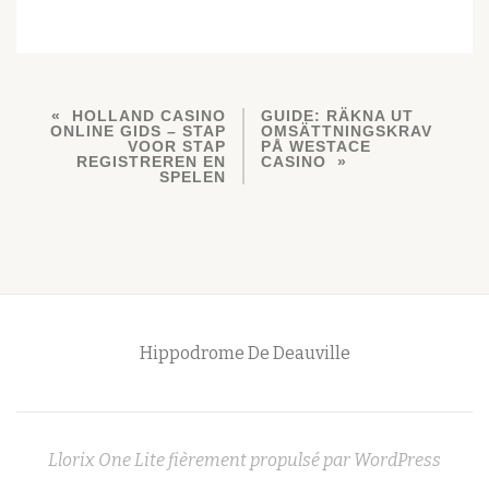
HOLLAND CASINO
GUIDE: RÄKNA UT
ONLINE GIDS – STAP
OMSÄTTNINGSKRAV
VOOR STAP
PÅ WESTACE
REGISTREREN EN
CASINO
SPELEN
Hippodrome De Deauville
Menu
secondaire
Llorix One Lite
fièrement propulsé par
WordPress