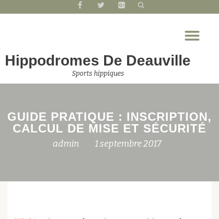
fa-
fa-
fa-
facebook
twitter
google-
Aller
plus-
Dép
au
square
la
contenu
Hippodromes De Deauville
nav
Sports hippiques
GUIDE PRATIQUE : INSCRIPTION,
CALCUL DE MISE ET SÉCURITÉ
admin
1 septembre 2017