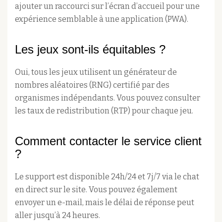
ajouter un raccourci sur l’écran d’accueil pour une
expérience semblable à une application (PWA).
Les jeux sont-ils équitables ?
Oui, tous les jeux utilisent un générateur de
nombres aléatoires (RNG) certifié par des
organismes indépendants. Vous pouvez consulter
les taux de redistribution (RTP) pour chaque jeu.
Comment contacter le service client
?
Le support est disponible 24h/24 et 7j/7 via le chat
en direct sur le site. Vous pouvez également
envoyer un e-mail, mais le délai de réponse peut
aller jusqu’à 24 heures.