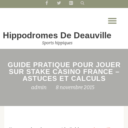
fa-
fa-
fa-
facebook
twitter
google-
Aller
plus-
Dép
au
square
la
contenu
Hippodromes De Deauville
nav
Sports hippiques
GUIDE PRATIQUE POUR JOUER
SUR STAKE CASINO FRANCE –
ASTUCES ET CALCULS
admin
8 novembre 2015