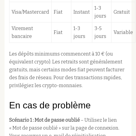
1-3
Visa/Mastercard
Fiat
Instant
Gratuit
jours
Virement
1-3
3-5
Fiat
Variable
bancaire
jours
jours
Les dépôts minimums commencent à 10 € (ou
équivalent crypto). Les retraits sont généralement
gratuits, mais certains modes fiat peuvent facturer
des frais de réseau. Pour des transactions rapides,
privilégiez les crypto-monnaies.
En cas de problème
Scénario 1 : Mot de passe oublié
– Utilisez le lien
« Mot de passe oublié » sur la page de connexion.
Vous recevrez un e-mail de réinitialisation.