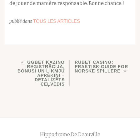
de jouer de manière responsable. Bonne chance !
TOUS LES ARTICLES
publié dans
GGBET KAZINO
RUBET CASINO:
REĢISTRĀCIJA,
PRAKTISK GUIDE FOR
BONUSI UN LIKMJU
NORSKE SPILLERE
APRĒĶINI –
DETALIZĒTS
CEĻVEDIS
Hippodrome De Deauville