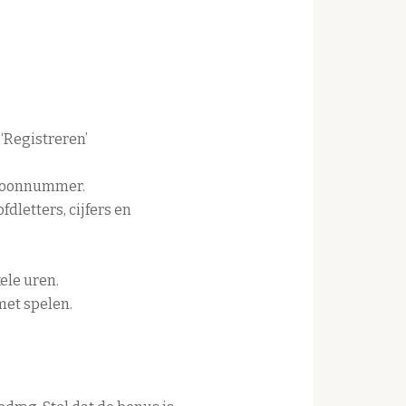
 ‘Registreren’
efoonnummer.
letters, cijfers en
ele uren.
met spelen.