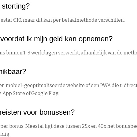
 storting?
estal €10, maar dit kan per betaalmethode verschillen.
 voordat ik mijn geld kan opnemen?
binnen 1-3 werkdagen verwerkt, afhankelijk van de method
hikbaar?
een mobiel-geoptimaliseerde website of een PWA die u direc
e App Store of Google Play.
ereisten voor bonussen?
 per bonus. Meestal ligt deze tussen 25x en 40x het bonusbe
ldig.