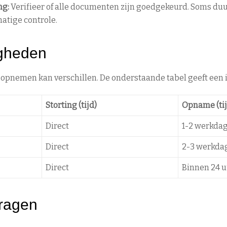
ng:
Verifieer of alle documenten zijn goedgekeurd. Soms du
atige controle.
gheden
 opnemen kan verschillen. De onderstaande tabel geeft een i
Storting (tijd)
Opname (tij
Direct
1-2 werkda
Direct
2-3 werkda
Direct
Binnen 24 u
vragen