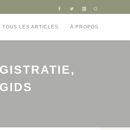
fa-
fa-
fa-
facebook
twitter
google-
plus-
TOUS LES ARTICLES
À PROPOS
square
GISTRATIE,
GIDS