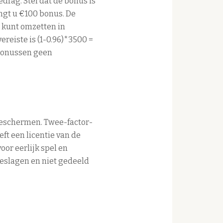
rag. Stel dat de bonus is
ngt u €100 bonus. De
s kunt omzetten in
ereiste is (1-0.96)*3500 =
 bonussen geen
beschermen. Twee-factor-
ft een licentie van de
oor eerlijk spel en
eslagen en niet gedeeld