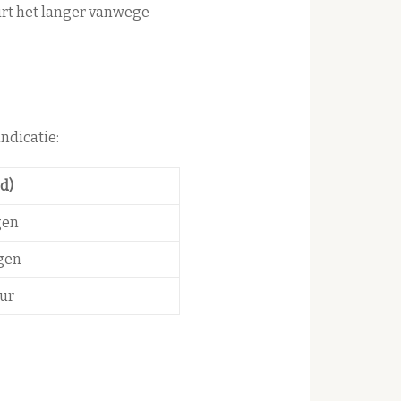
urt het langer vanwege
ndicatie:
d)
gen
gen
ur