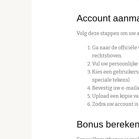
Account aanm
Volg deze stappen om uw a
Ga naar de officiële
rechtsboven.
Vul uw persoonlijke
Kies een gebruikers
speciale tekens).
Bevestig uw e-mailad
Upload een kopie van
Zodra uw account is
Bonus bereke