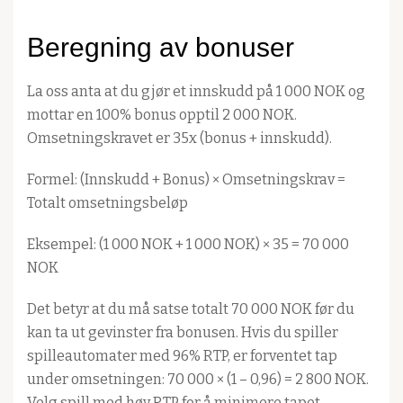
Beregning av bonuser
La oss anta at du gjør et innskudd på 1 000 NOK og
mottar en 100% bonus opptil 2 000 NOK.
Omsetningskravet er 35x (bonus + innskudd).
Formel: (Innskudd + Bonus) × Omsetningskrav =
Totalt omsetningsbeløp
Eksempel: (1 000 NOK + 1 000 NOK) × 35 = 70 000
NOK
Det betyr at du må satse totalt 70 000 NOK før du
kan ta ut gevinster fra bonusen. Hvis du spiller
spilleautomater med 96% RTP, er forventet tap
under omsetningen: 70 000 × (1 – 0,96) = 2 800 NOK.
Velg spill med høy RTP for å minimere tapet.