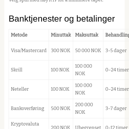
Banktjenester og betalinger
Metode
Minuttak
Maksuttak
Behandlin
Visa/Mastercard
300 NOK
50 000 NOK
3–5 dager
100 000
Skrill
100 NOK
0–24 timer
NOK
100 000
Neteller
100 NOK
0–24 timer
NOK
200 000
Bankoverføring
500 NOK
3–7 dager
NOK
Kryptovaluta
200 NOK
Ubegrenset
0–12 timer