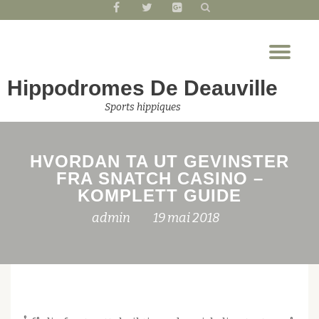
fa-
fa-
fa-
facebook
twitter
google-
Aller
plus-
Dép
au
square
la
contenu
Hippodromes De Deauville
nav
Sports hippiques
HVORDAN TA UT GEVINSTER
FRA SNATCH CASINO –
KOMPLETT GUIDE
admin
19 mai 2018