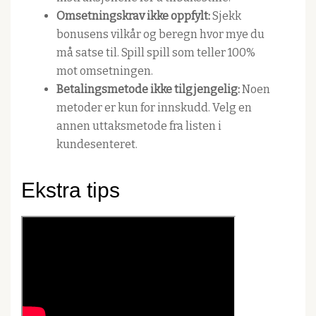
Omsetningskrav ikke oppfylt:
Sjekk
bonusens vilkår og beregn hvor mye du
må satse til. Spill spill som teller 100%
mot omsetningen.
Betalingsmetode ikke tilgjengelig:
Noen
metoder er kun for innskudd. Velg en
annen uttaksmetode fra listen i
kundesenteret.
Ekstra tips