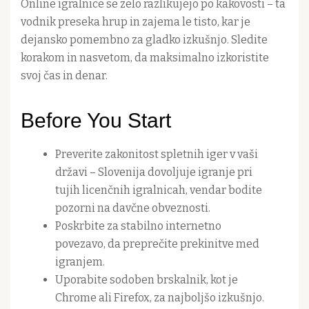
Online igralnice se zelo razlikujejo po kakovosti – ta
vodnik preseka hrup in zajema le tisto, kar je
dejansko pomembno za gladko izkušnjo. Sledite
korakom in nasvetom, da maksimalno izkoristite
svoj čas in denar.
Before You Start
Preverite zakonitost spletnih iger v vaši
državi – Slovenija dovoljuje igranje pri
tujih licenčnih igralnicah, vendar bodite
pozorni na davčne obveznosti.
Poskrbite za stabilno internetno
povezavo, da preprečite prekinitve med
igranjem.
Uporabite sodoben brskalnik, kot je
Chrome ali Firefox, za najboljšo izkušnjo.