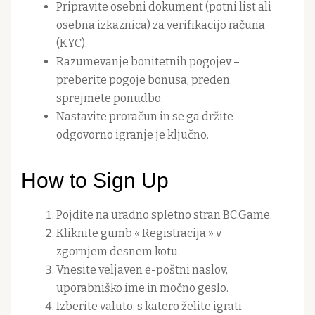
Pripravite osebni dokument (potni list ali
osebna izkaznica) za verifikacijo računa
(KYC).
Razumevanje bonitetnih pogojev –
preberite pogoje bonusa, preden
sprejmete ponudbo.
Nastavite proračun in se ga držite –
odgovorno igranje je ključno.
How to Sign Up
Pojdite na uradno spletno stran BC.Game.
Kliknite gumb « Registracija » v
zgornjem desnem kotu.
Vnesite veljaven e-poštni naslov,
uporabniško ime in močno geslo.
Izberite valuto, s katero želite igrati