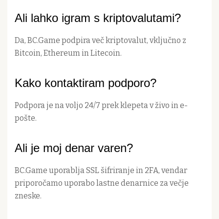
Ali lahko igram s kriptovalutami?
Da, BC.Game podpira več kriptovalut, vključno z
Bitcoin, Ethereum in Litecoin.
Kako kontaktiram podporo?
Podpora je na voljo 24/7 prek klepeta v živo in e-
pošte.
Ali je moj denar varen?
BC.Game uporablja SSL šifriranje in 2FA, vendar
priporočamo uporabo lastne denarnice za večje
zneske.