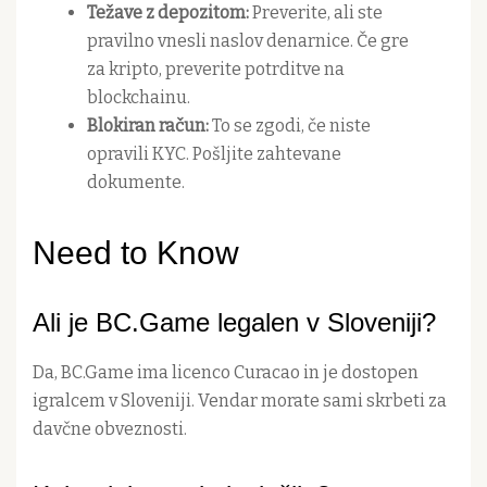
Težave z depozitom:
Preverite, ali ste
pravilno vnesli naslov denarnice. Če gre
za kripto, preverite potrditve na
blockchainu.
Blokiran račun:
To se zgodi, če niste
opravili KYC. Pošljite zahtevane
dokumente.
Need to Know
Ali je BC.Game legalen v Sloveniji?
Da, BC.Game ima licenco Curacao in je dostopen
igralcem v Sloveniji. Vendar morate sami skrbeti za
davčne obveznosti.