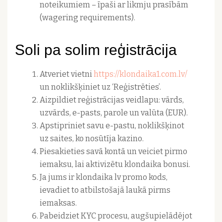
noteikumiem – īpaši ar likmju prasībām
(wagering requirements).
Soli pa solim reģistrācija
Atveriet vietni
https://klondaika1.com.lv/
un noklikšķiniet uz ‘Reģistrēties’.
Aizpildiet reģistrācijas veidlapu: vārds,
uzvārds, e-pasts, parole un valūta (EUR).
Apstipriniet savu e-pastu, noklikšķinot
uz saites, ko nosūtīja kazino.
Piesakieties savā kontā un veiciet pirmo
iemaksu, lai aktivizētu klondaika bonusi.
Ja jums ir klondaika lv promo kods,
ievadiet to atbilstošajā laukā pirms
iemaksas.
Pabeidziet KYC procesu, augšupielādējot