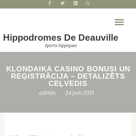
fa-
fa-
fa-
facebook
twitter
google-
Aller
plus-
Dép
au
square
la
contenu
Hippodromes De Deauville
nav
Sports hippiques
KLONDAIKA CASINO BONUSI UN
REĢISTRĀCIJA – DETALIZĒTS
CEĻVEDIS
admin
24 juin 2015