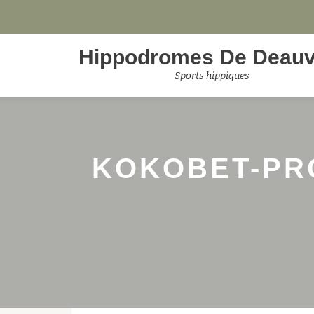
Aller
Hippodromes De Deauvi
au
contenu
Sports hippiques
KOKOBET-PR