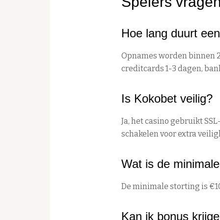
Spelers vrage
Hoe lang duurt ee
Opnames worden binnen 24 u
creditcards 1-3 dagen, ban
Is Kokobet veilig?
Ja, het casino gebruikt SSL
schakelen voor extra veilig
Wat is de minimale
De minimale storting is €
Kan ik bonus krijg