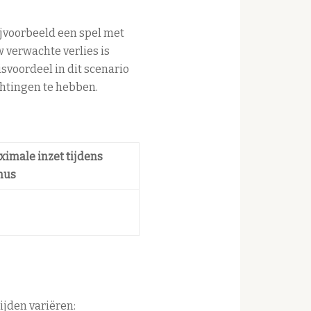
ijvoorbeeld een spel met
 verwachte verlies is
svoordeel in dit scenario
chtingen te hebben.
imale inzet tijdens
nus
ijden variëren: