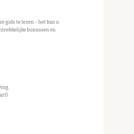
ze gids te lezen – het kan u
antrekkelijke bonussen en
ving.
art).