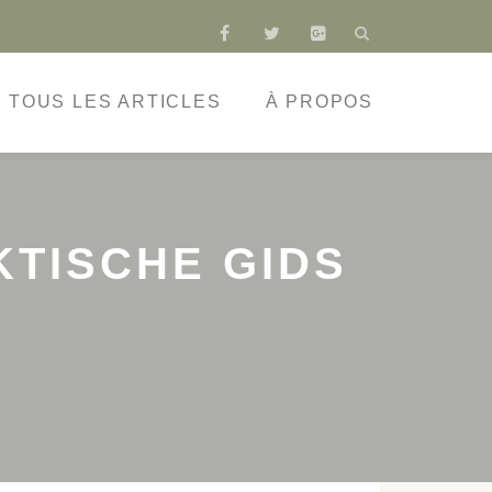
fa-
fa-
fa-
facebook
twitter
google-
plus-
TOUS LES ARTICLES
À PROPOS
square
TISCHE GIDS