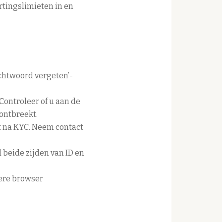
ortingslimieten in en
htwoord vergeten’-
Controleer of u aan de
ontbreekt.
t na KYC. Neem contact
 beide zijden van ID en
dere browser