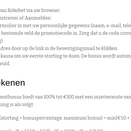
van Kokobet via uw browser.
istreren’ of ‘Aanmelden’.
ormulier in met uw persoonlijke gegevens (naam, e-mail, tele
r bestemde veld de promotiecode in. Zorg dat u de code cor
).
res door op de link in de bevestigingsmail te klikken.
e kassa om uw eerste storting te doen. De bonus wordt auto
vuld.
ekenen
mstbonus biedt van 100% tot €100 met een inzetvereiste van 
ng is als volgt:
storting × bonuspercentage, maximum bonus) = min(€50 × 1