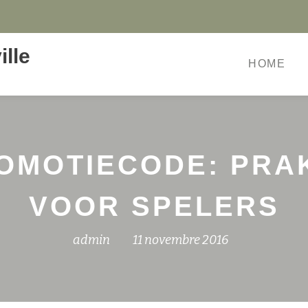
lle
HOME
OMOTIECODE: PRAK
VOOR SPELERS
admin
11 novembre 2016