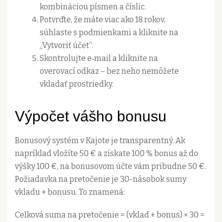
kombináciou písmen a číslic.
Potvrďte, že máte viac ako 18 rokov,
súhlaste s podmienkami a kliknite na
„Vytvoriť účet“.
Skontrolujte e‑mail a kliknite na
overovací odkaz – bez neho nemôžete
vkladať prostriedky.
Výpočet vášho bonusu
Bonusový systém v Kajote je transparentný. Ak
napríklad vložíte 50 € a získate 100 % bonus až do
výšky 100 €, na bonusovom účte vám pribudne 50 €.
Požiadavka na pretočenie je 30-násobok sumy
vkladu + bonusu. To znamená:
Celková suma na pretočenie = (vklad + bonus) × 30 =