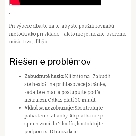
.
Pri výbere dbajte na to, aby ste použili rovnakú
metódu ako pri vklade – ak to nie je možné, overenie
môže trvať dlhšie.
Riešenie problémov
Zabudnuté heslo:
Kliknite na „Zabudli
ste heslo?“ na prihlasovacej stránke,
zadajte e‑mail a postupujte podľa
inštrukcií. Odkaz platí 30 minút.
Vklad sa nezobrazuje:
Skontrolujte
potvrdenie z banky. Ak platba nie je
spracovaná do 2 hodín, kontaktujte
podporu s ID transakcie.