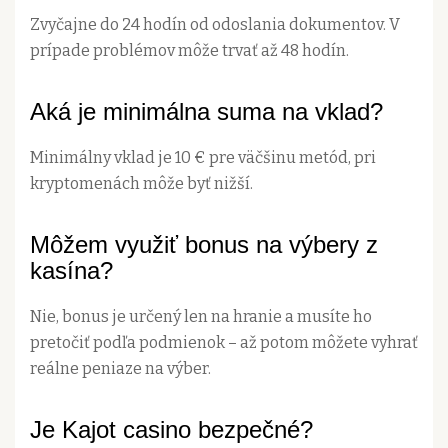
Zvyčajne do 24 hodín od odoslania dokumentov. V
prípade problémov môže trvať až 48 hodín.
Aká je minimálna suma na vklad?
Minimálny vklad je 10 € pre väčšinu metód, pri
kryptomenách môže byť nižší.
Môžem využiť bonus na výbery z
kasína?
Nie, bonus je určený len na hranie a musíte ho
pretočiť podľa podmienok – až potom môžete vyhrať
reálne peniaze na výber.
Je Kajot casino bezpečné?