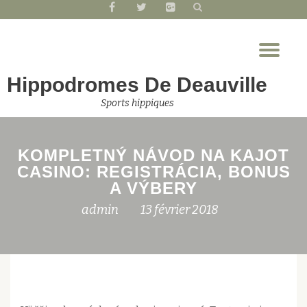
fa-
fa-
fa-
facebook
twitter
google-
Aller
plus-
Dép
au
square
la
contenu
Hippodromes De Deauville
nav
Sports hippiques
KOMPLETNÝ NÁVOD NA KAJOT
CASINO: REGISTRÁCIA, BONUS
A VÝBERY
admin
13 février 2018