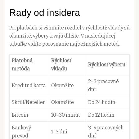
Rady od insidera
Pri platbách si všimnite rozdiel v rýchlosti: vklady sú
okamžité, výbery trvajú dlhšie. V nasledujúcej
tabuľke vidíte porovnanie najbežnejších metód.
Platobná
Rýchlosť
Rýchlosť výberu
metóda
vkladu
2–3 pracovné
Kreditná karta
Okamžite
dni
Skrill/Neteller
Okamžite
Do 24 hodín
Bitcoin
10–30 minút
Do 12 hodín
Bankový
3–5 pracovných
1–3 dni
prevod
dní