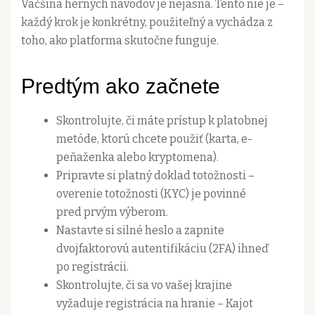
Väčšina herných návodov je nejasná. Tento nie je –
každý krok je konkrétny, použiteľný a vychádza z
toho, ako platforma skutočne funguje.
Predtým ako začnete
Skontrolujte, či máte prístup k platobnej
metóde, ktorú chcete použiť (karta, e-
peňaženka alebo kryptomena).
Pripravte si platný doklad totožnosti –
overenie totožnosti (KYC) je povinné
pred prvým výberom.
Nastavte si silné heslo a zapnite
dvojfaktorovú autentifikáciu (2FA) ihneď
po registrácii.
Skontrolujte, či sa vo vašej krajine
vyžaduje registrácia na hranie – Kajot