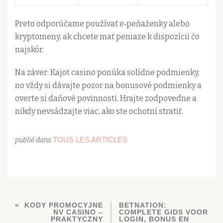
Preto odporúčame používať e‑peňaženky alebo
kryptomeny, ak chcete mať peniaze k dispozícii čo
najskôr.
Na záver: Kajot casino ponúka solídne podmienky,
no vždy si dávajte pozor na bonusové podmienky a
overte si daňové povinnosti. Hrajte zodpovedne a
nikdy nevsádzajte viac, ako ste ochotní stratiť.
TOUS LES ARTICLES
publié dans
KODY PROMOCYJNE
BETNATION:
NV CASINO –
COMPLETE GIDS VOOR
PRAKTYCZNY
LOGIN, BONUS EN