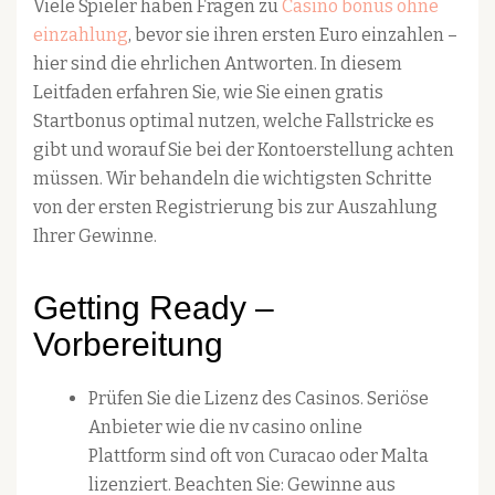
Viele Spieler haben Fragen zu
Casino bonus ohne
einzahlung
, bevor sie ihren ersten Euro einzahlen –
hier sind die ehrlichen Antworten. In diesem
Leitfaden erfahren Sie, wie Sie einen gratis
Startbonus optimal nutzen, welche Fallstricke es
gibt und worauf Sie bei der Kontoerstellung achten
müssen. Wir behandeln die wichtigsten Schritte
von der ersten Registrierung bis zur Auszahlung
Ihrer Gewinne.
Getting Ready –
Vorbereitung
Prüfen Sie die Lizenz des Casinos. Seriöse
Anbieter wie die nv casino online
Plattform sind oft von Curacao oder Malta
lizenziert. Beachten Sie: Gewinne aus