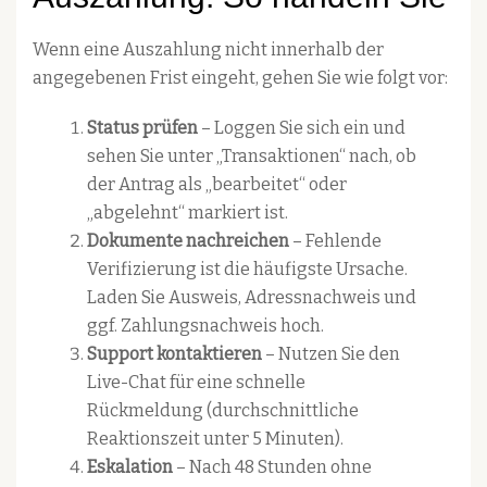
Wenn eine Auszahlung nicht innerhalb der
angegebenen Frist eingeht, gehen Sie wie folgt vor:
Status prüfen
– Loggen Sie sich ein und
sehen Sie unter „Transaktionen“ nach, ob
der Antrag als „bearbeitet“ oder
„abgelehnt“ markiert ist.
Dokumente nachreichen
– Fehlende
Verifizierung ist die häufigste Ursache.
Laden Sie Ausweis, Adressnachweis und
ggf. Zahlungsnachweis hoch.
Support kontaktieren
– Nutzen Sie den
Live-Chat für eine schnelle
Rückmeldung (durchschnittliche
Reaktionszeit unter 5 Minuten).
Eskalation
– Nach 48 Stunden ohne