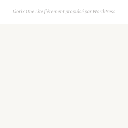
secondaire
Llorix One Lite
fièrement propulsé par
WordPress