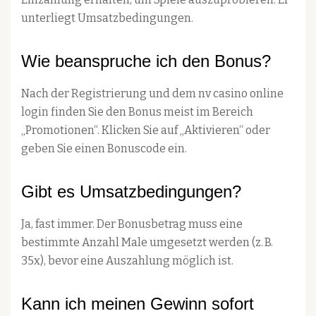
unterliegt Umsatzbedingungen.
Wie beanspruche ich den Bonus?
Nach der Registrierung und dem nv casino online
login finden Sie den Bonus meist im Bereich
„Promotionen“. Klicken Sie auf „Aktivieren“ oder
geben Sie einen Bonuscode ein.
Gibt es Umsatzbedingungen?
Ja, fast immer. Der Bonusbetrag muss eine
bestimmte Anzahl Male umgesetzt werden (z. B.
35x), bevor eine Auszahlung möglich ist.
Kann ich meinen Gewinn sofort