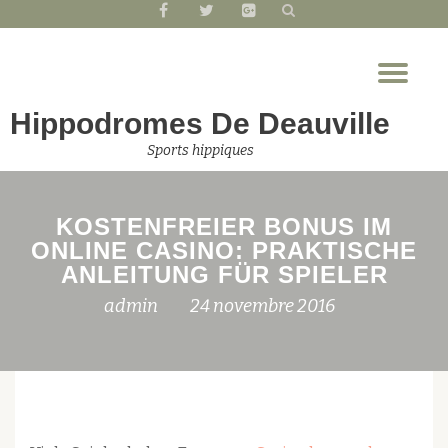
fa-
fa-
fa-
facebook
twitter
google-
Aller
plus-
Dép
au
square
la
contenu
Hippodromes De Deauville
nav
Sports hippiques
KOSTENFREIER BONUS IM
ONLINE CASINO: PRAKTISCHE
ANLEITUNG FÜR SPIELER
admin
24 novembre 2016