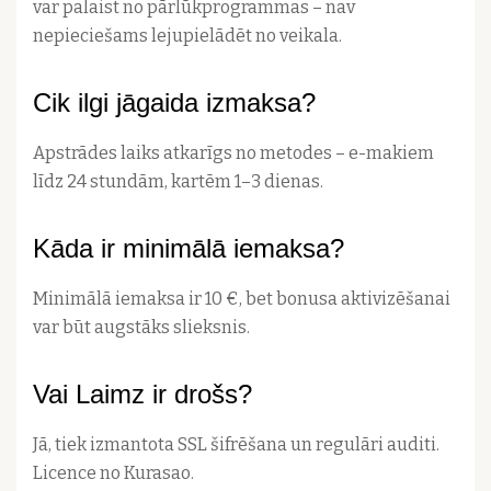
var palaist no pārlūkprogrammas – nav
nepieciešams lejupielādēt no veikala.
Cik ilgi jāgaida izmaksa?
Apstrādes laiks atkarīgs no metodes – e-makiem
līdz 24 stundām, kartēm 1–3 dienas.
Kāda ir minimālā iemaksa?
Minimālā iemaksa ir 10 €, bet bonusa aktivizēšanai
var būt augstāks slieksnis.
Vai Laimz ir drošs?
Jā, tiek izmantota SSL šifrēšana un regulāri auditi.
Licence no Kurasao.