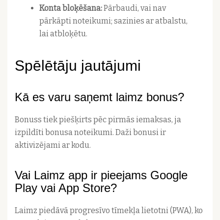
Konta bloķēšana:
Pārbaudi, vai nav
pārkāpti noteikumi; sazinies ar atbalstu,
lai atbloķētu.
Spēlētāju jautājumi
Kā es varu saņemt laimz bonus?
Bonuss tiek piešķirts pēc pirmās iemaksas, ja
izpildīti bonusa noteikumi. Daži bonusi ir
aktivizējami ar kodu.
Vai Laimz app ir pieejams Google
Play vai App Store?
Laimz piedāvā progresīvo tīmekļa lietotni (PWA), ko