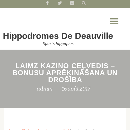
fa-
fa-
fa-
facebook
twitter
google-
Aller
plus-
Dép
au
square
la
contenu
Hippodromes De Deauville
nav
Sports hippiques
LAIMZ KAZINO CEĻVEDIS –
BONUSU APRĒĶINĀŠANA UN
DROŠĪBA
admin
16 août 2017