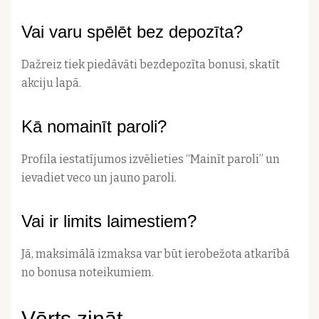
Vai varu spēlēt bez depozīta?
Dažreiz tiek piedāvāti bezdepozīta bonusi, skatīt
akciju lapā.
Kā nomainīt paroli?
Profila iestatījumos izvēlieties “Mainīt paroli” un
ievadiet veco un jauno paroli.
Vai ir limits laimestiem?
Jā, maksimālā izmaksa var būt ierobežota atkarībā
no bonusa noteikumiem.
Vērts zināt