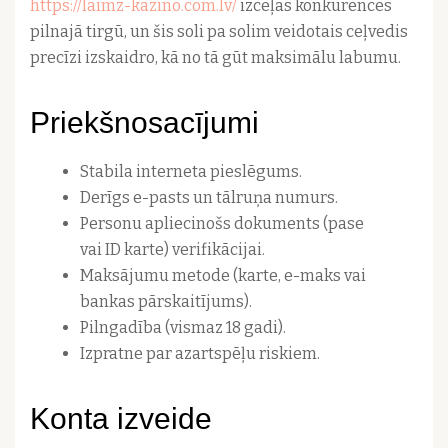
https://laimz-kazino.com.lv/
izceļas konkurences
pilnajā tirgū, un šis soli pa solim veidotais ceļvedis
precīzi izskaidro, kā no tā gūt maksimālu labumu.
Priekšnosacījumi
Stabila interneta pieslēgums.
Derīgs e-pasts un tālruņa numurs.
Personu apliecinošs dokuments (pase
vai ID karte) verifikācijai.
Maksājumu metode (karte, e-maks vai
bankas pārskaitījums).
Pilngadība (vismaz 18 gadi).
Izpratne par azartspēļu riskiem.
Konta izveide