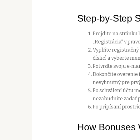
Step-by-Step 
Prejdite na stránku
„Registrácia“ v pra
Vyplňte registračný 
číslic) a vyberte me
Potvrďte svoju e‑ma
Dokončite overenie 
nevyhnutný pre prvý
Po schválení účtu mô
nezabudnite zadať p
Po pripísaní prostr
How Bonuses 