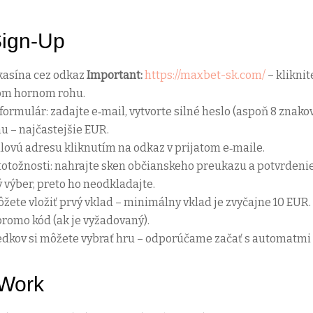
Sign-Up
 kasína cez odkaz
Important:
https://maxbet-sk.com/
– kliknit
vom hornom rohu.
formulár: zadajte e‑mail, vytvorte silné heslo (aspoň 8 znak
nu – najčastejšie EUR.
ilovú adresu kliknutím na odkaz v prijatom e‑maile.
totožnosti: nahrajte sken občianskeho preukazu a potvrdenie 
 výber, preto ho neodkladajte.
žete vložiť prvý vklad – minimálny vklad je zvyčajne 10 EUR.
romo kód (ak je vyžadovaný).
iedkov si môžete vybrať hru – odporúčame začať s automatmi
Work