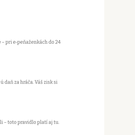
ie – pri e‑peňaženkách do 24
 daň za hráča. Váš zisk si
– toto pravidlo platí aj tu.