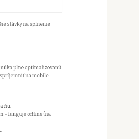
šie stávky na splnenie
onúka plne optimalizovanú
 spríjemniť na mobile,
a ňu.
 – funguje offline (na
.