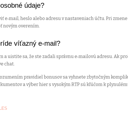
 osobné údaje?
iť e‑mail, heslo alebo adresu v nastaveniach účtu. Pri zmene 
sť novým overením.
ríde víťazný e‑mail?
 a uistite sa, že ste zadali správnu e‑mailovú adresu. Ak pr
e chat.
rozumením pravidiel bonusov sa vyhnete zbytočným komplik
kumentov a výber hier s vysokým RTP sú kľúčom k plynulému
LES