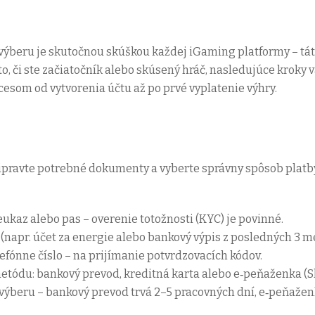
výberu je skutočnou skúškou každej iGaming platformy – tát
 to, či ste začiatočník alebo skúsený hráč, nasledujúce kroky
esom od vytvorenia účtu až po prvé vyplatenie výhry.
ripravte potrebné dokumenty a vyberte správny spôsob platb
ukaz alebo pas – overenie totožnosti (KYC) je povinné.
(napr. účet za energie alebo bankový výpis z posledných 3 m
efónne číslo – na prijímanie potvrdzovacích kódov.
etódu: bankový prevod, kreditná karta alebo e‑peňaženka (Skr
výberu – bankový prevod trvá 2–5 pracovných dní, e‑peňažen