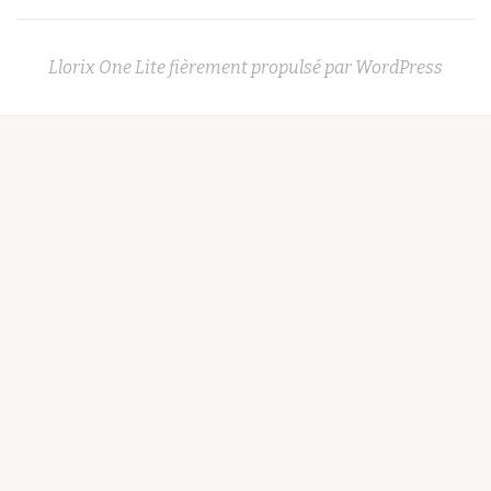
secondaire
Llorix One Lite
fièrement propulsé par
WordPress