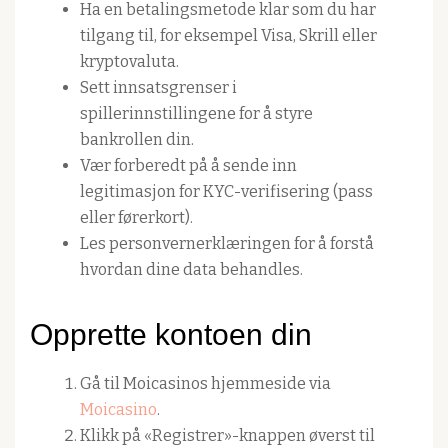
Ha en betalingsmetode klar som du har
tilgang til, for eksempel Visa, Skrill eller
kryptovaluta.
Sett innsatsgrenser i
spillerinnstillingene for å styre
bankrollen din.
Vær forberedt på å sende inn
legitimasjon for KYC-verifisering (pass
eller førerkort).
Les personvernerklæringen for å forstå
hvordan dine data behandles.
Opprette kontoen din
Gå til Moicasinos hjemmeside via
Moicasino
.
Klikk på «Registrer»-knappen øverst til