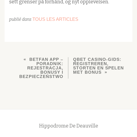
sett grenser på forhånd, og nyt opplevelsen.
TOUS LES ARTICLES
publié dans
BETFAN APP –
QBET CASINO-GIDS:
PORADNIK:
REGISTREREN,
REJESTRACJA,
STORTEN EN SPELEN
BONUSY I
MET BONUS
BEZPIECZEŃSTWO
Hippodrome De Deauville
Menu