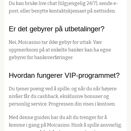
Du kan bruke live chat (tilgjengelig 24/7), sende e-
post, eller benytte kontaktskjemaet på nettsiden.
Er det gebyrer på utbetalinger?
Nei, Moicasino tar ikke gebyr for uttak. Vær
oppmerksom på at enkelte banker kan ha egne
gebyrer for bankoverføringer.
Hvordan fungerer VIP-programmet?
Du tjener poeng ved å spille, og når du når høyere
nivåer får du cashback, eksklusive bonuser og
personlig service. Progressen din vises i kontoen.
Med denne guiden har du alt du trenger for å
komme i gang på Moicasino. Husk å spille ansvarlig,