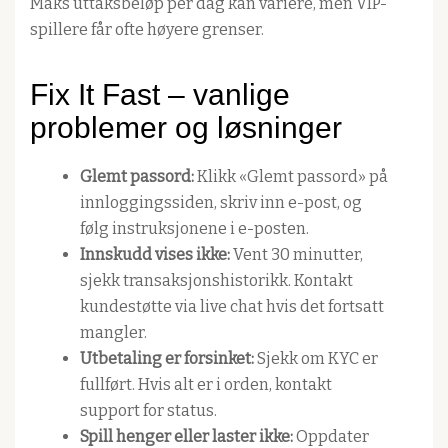
Maks uttaksbeløp per dag kan variere, men VIP-
spillere får ofte høyere grenser.
Fix It Fast – vanlige
problemer og løsninger
Glemt passord:
Klikk «Glemt passord» på
innloggingssiden, skriv inn e-post, og
følg instruksjonene i e-posten.
Innskudd vises ikke:
Vent 30 minutter,
sjekk transaksjonshistorikk. Kontakt
kundestøtte via live chat hvis det fortsatt
mangler.
Utbetaling er forsinket:
Sjekk om KYC er
fullført. Hvis alt er i orden, kontakt
support for status.
Spill henger eller laster ikke:
Oppdater