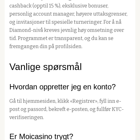
cashback (opptil 15 %), eksklusive bonuser,
personlig account manager, høyere uttaksgrenser,
og invitasjoner til spesielle turneringer. For å nå
Diamond-nivå kreves jevnlig høy omsetning over
tid. Programmet er transparent, og du kan se
fremgangen din på profilsiden.
Vanlige spørsmål
Hvordan oppretter jeg en konto?
Gå til hjemmesiden, klikk «Registrer», fyll inn e-
post og passord, bekreft e-posten, og fullfør KYC-
verifiseringen.
Er Moicasino trygt?