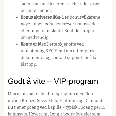
siden, tøm nettleserens cache, eller prøv
en annen enhet.
Bonus aktiveres ikke:
Les bonusvilkårene
nøye – noen bonuser krever bonuskode
eller minsteinnskudd. Kontakt support
om nødvendig.
Konto er låst:
Dette skjer ofte ved
ufullstendig KYC. Send inn etterspurte
dokumenter og kontakt support for å få
låst opp.
Godt å vite – VIP-program
Moicasino har et lojalitetsprogram med flere
nivåer: Bronze, Silver, Gold, Platinum og Diamond.
Du tjener poeng ved å spille – typisk 1 poeng per 10
kr innsats. Høyere nivåer gir bedre fordeler som