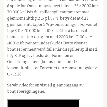
å spille for. Omsetningskravet blir da: 35 × 2000 kr =
70 000 kr. Hvis du spiller spilleautomater med
gjennomsnittlig RTP på 97 %, betyr det at du i
gjennomsnitt taper 3 % av omsetningen. Forventet
tap: 3 % × 70 000 kr = 2100 kr. Etter å ha omsatt
bonusen sitter du igjen med 2000 kr – 2100 kr =
-100 kr (forventet underskudd). Dette viser at
bonuser er mest verdifulle når du spiller spill med
høy RTP og lav husfordel. Formelen er:
Omsetningskrav = (bonus + innskudd) ×
kravmultiplikator. Forventet tap = omsetningskrav ×
(1 – RTP).
Se vår video for en visuell gjennomgang av
bonusberegningene: