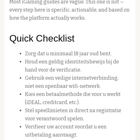
Most iGaming guides are vague. This one is not —
every step here is specific, actionable, and based on
how the platform actually works.
Quick Checklist
Zorg dat u minimaal 18 jaar oud bent.
Houd een geldig identiteitsbewijs bij de
hand voor de verificatie.
Gebruik een veilige internetverbinding,
niet een openbaar wifi-netwerk.
Kies een betaalmethode die voor u werkt
(iDEAL, creditcard, etc.).
Stel speellimieten in direct na registratie
voor verantwoord spelen.
Verifieer uw account voordat u een
uitbetaling aanvraagt.