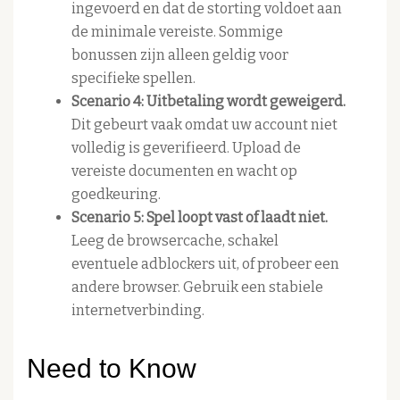
ingevoerd en dat de storting voldoet aan
de minimale vereiste. Sommige
bonussen zijn alleen geldig voor
specifieke spellen.
Scenario 4: Uitbetaling wordt geweigerd.
Dit gebeurt vaak omdat uw account niet
volledig is geverifieerd. Upload de
vereiste documenten en wacht op
goedkeuring.
Scenario 5: Spel loopt vast of laadt niet.
Leeg de browsercache, schakel
eventuele adblockers uit, of probeer een
andere browser. Gebruik een stabiele
internetverbinding.
Need to Know