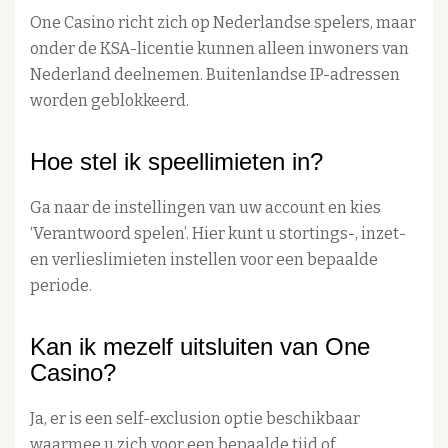
One Casino richt zich op Nederlandse spelers, maar
onder de KSA-licentie kunnen alleen inwoners van
Nederland deelnemen. Buitenlandse IP-adressen
worden geblokkeerd.
Hoe stel ik speellimieten in?
Ga naar de instellingen van uw account en kies
‘Verantwoord spelen’. Hier kunt u stortings-, inzet-
en verlieslimieten instellen voor een bepaalde
periode.
Kan ik mezelf uitsluiten van One
Casino?
Ja, er is een self-exclusion optie beschikbaar
waarmee u zich voor een bepaalde tijd of