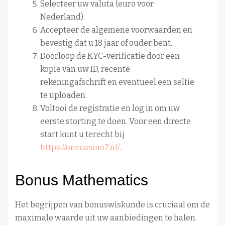
Selecteer uw valuta (euro voor
Nederland).
Accepteer de algemene voorwaarden en
bevestig dat u 18 jaar of ouder bent.
Doorloop de KYC-verificatie door een
kopie van uw ID, recente
rekeningafschrift en eventueel een selfie
te uploaden.
Voltooi de registratie en log in om uw
eerste storting te doen. Voor een directe
start kunt u terecht bij
https://onecasino7.nl/
.
Bonus Mathematics
Het begrijpen van bonuswiskunde is cruciaal om de
maximale waarde uit uw aanbiedingen te halen.