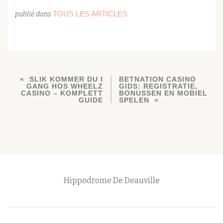
TOUS LES ARTICLES
publié dans
SLIK KOMMER DU I
BETNATION CASINO
GANG HOS WHEELZ
GIDS: REGISTRATIE,
CASINO – KOMPLETT
BONUSSEN EN MOBIEL
GUIDE
SPELEN
Hippodrome De Deauville
Menu
secondaire