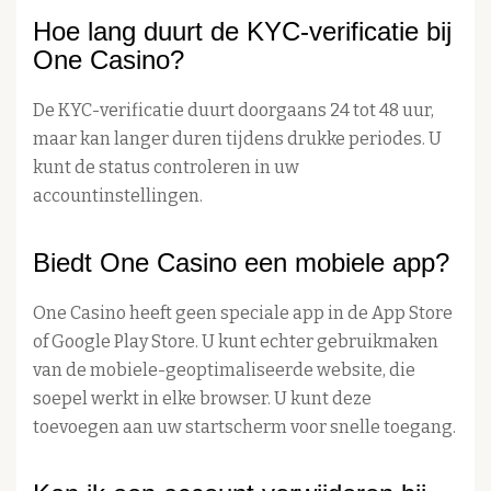
Hoe lang duurt de KYC-verificatie bij
One Casino?
De KYC-verificatie duurt doorgaans 24 tot 48 uur,
maar kan langer duren tijdens drukke periodes. U
kunt de status controleren in uw
accountinstellingen.
Biedt One Casino een mobiele app?
One Casino heeft geen speciale app in de App Store
of Google Play Store. U kunt echter gebruikmaken
van de mobiele-geoptimaliseerde website, die
soepel werkt in elke browser. U kunt deze
toevoegen aan uw startscherm voor snelle toegang.