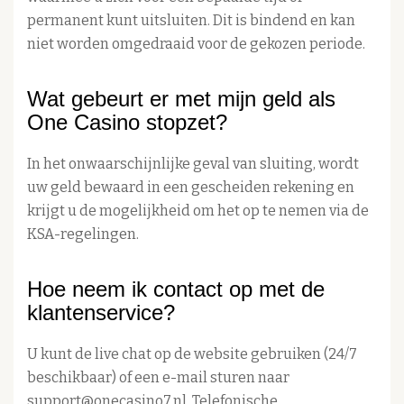
permanent kunt uitsluiten. Dit is bindend en kan
niet worden omgedraaid voor de gekozen periode.
Wat gebeurt er met mijn geld als
One Casino stopzet?
In het onwaarschijnlijke geval van sluiting, wordt
uw geld bewaard in een gescheiden rekening en
krijgt u de mogelijkheid om het op te nemen via de
KSA-regelingen.
Hoe neem ik contact op met de
klantenservice?
U kunt de live chat op de website gebruiken (24/7
beschikbaar) of een e-mail sturen naar
support@onecasino7.nl. Telefonische