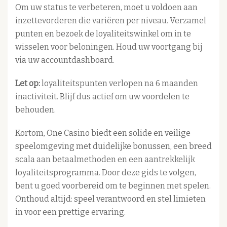
Om uw status te verbeteren, moet u voldoen aan
inzettevorderen die variëren per niveau. Verzamel
punten en bezoek de loyaliteitswinkel om in te
wisselen voor beloningen. Houd uw voortgang bij
via uw accountdashboard.
Let op:
loyaliteitspunten verlopen na 6 maanden
inactiviteit. Blijf dus actief om uw voordelen te
behouden.
Kortom, One Casino biedt een solide en veilige
speelomgeving met duidelijke bonussen, een breed
scala aan betaalmethoden en een aantrekkelijk
loyaliteitsprogramma. Door deze gids te volgen,
bent u goed voorbereid om te beginnen met spelen.
Onthoud altijd: speel verantwoord en stel limieten
in voor een prettige ervaring.