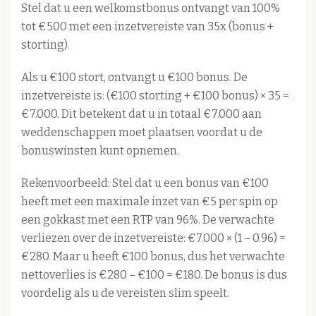
Stel dat u een welkomstbonus ontvangt van 100%
tot €500 met een inzetvereiste van 35x (bonus +
storting).
Als u €100 stort, ontvangt u €100 bonus. De
inzetvereiste is: (€100 storting + €100 bonus) × 35 =
€7.000. Dit betekent dat u in totaal €7.000 aan
weddenschappen moet plaatsen voordat u de
bonuswinsten kunt opnemen.
Rekenvoorbeeld: Stel dat u een bonus van €100
heeft met een maximale inzet van €5 per spin op
een gokkast met een RTP van 96%. De verwachte
verliezen over de inzetvereiste: €7.000 × (1 – 0.96) =
€280. Maar u heeft €100 bonus, dus het verwachte
nettoverlies is €280 – €100 = €180. De bonus is dus
voordelig als u de vereisten slim speelt.