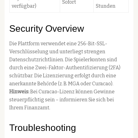
Sofort
verfügbar)
Stunden
Security Overview
Die Plattform verwendet eine 256-Bit-SSL-
Verschlüsselung und unterliegt strengen
Datenschutzrichtlinien. Die Spielerkonten sind
durch eine Zwei-Faktor-Authentifizierung (2FA)
schützbar. Die Lizenzierung erfolgt durch eine
anerkannte Behörde (z. B. MGA oder Curacao).
Hinweis:
Bei Curacao-Lizenz können Gewinne
steuerpflichtig sein – informieren Sie sich bei
Ihrem Finanzamt.
Troubleshooting