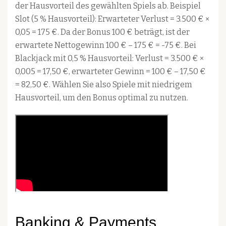
der Hausvorteil des gewählten Spiels ab. Beispiel
Slot (5 % Hausvorteil): Erwarteter Verlust = 3.500 € ×
0,05 = 175 €. Da der Bonus 100 € beträgt, ist der
erwartete Nettogewinn 100 € – 175 € = -75 €. Bei
Blackjack mit 0,5 % Hausvorteil: Verlust = 3.500 € ×
0,005 = 17,50 €, erwarteter Gewinn = 100 € – 17,50 €
= 82,50 €. Wählen Sie also Spiele mit niedrigem
Hausvorteil, um den Bonus optimal zu nutzen.
Banking & Payments