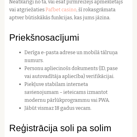
Neatkarīgi no tā, vai esat pirmreizējs apmeklētājs
vai atgriežaties
Pafbet casino
, šī rokasgrāmata
aptver būtiskākās funkcijas, kas jums jāzina.
Priekšnosacījumi
Derīga e-pasta adrese un mobilā tālruņa
numurs.
Personu apliecinošs dokuments (ID, pase
vai autovadītāja apliecība) verifikācijai.
Piekļuve stabilam interneta
savienojumam – ieteicams izmantot
modernu pārlūkprogrammu vai PWA.
Jābūt vismaz 18 gadus vecam.
Reģistrācija soli pa solim