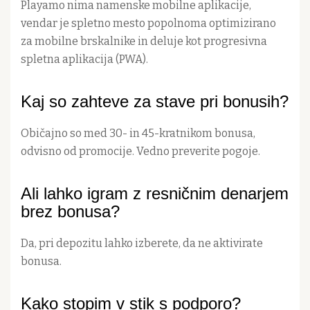
Playamo nima namenske mobilne aplikacije,
vendar je spletno mesto popolnoma optimizirano
za mobilne brskalnike in deluje kot progresivna
spletna aplikacija (PWA).
Kaj so zahteve za stave pri bonusih?
Običajno so med 30- in 45-kratnikom bonusa,
odvisno od promocije. Vedno preverite pogoje.
Ali lahko igram z resničnim denarjem
brez bonusa?
Da, pri depozitu lahko izberete, da ne aktivirate
bonusa.
Kako stopim v stik s podporo?