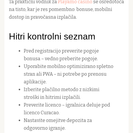
Ta praktični vodnik za
Playamo casino
se osredotoča
na tisto, kar je res pomembno: bonuse, mobilni
dostop in pravočasna izplačila.
Hitri kontrolni seznam
Pred registracijo preverite pogoje
bonusa – vedno preberite pogoje.
Uporabite mobilno optimizirano spletno
stran ali PWA – ni potrebe po prenosu
aplikacije.
Izberite plačilno metodo z nizkimi
stroški in hitrimi izplačili.
Preverite licenco – igralnica deluje pod
licenco Curacao.
Nastavite omejitve depozita za
odgovorno igranje.