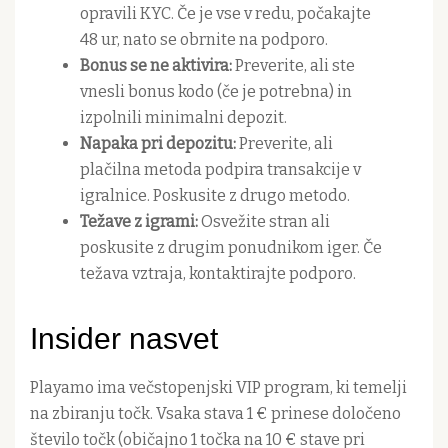
opravili KYC. Če je vse v redu, počakajte
48 ur, nato se obrnite na podporo.
Bonus se ne aktivira:
Preverite, ali ste
vnesli bonus kodo (če je potrebna) in
izpolnili minimalni depozit.
Napaka pri depozitu:
Preverite, ali
plačilna metoda podpira transakcije v
igralnice. Poskusite z drugo metodo.
Težave z igrami:
Osvežite stran ali
poskusite z drugim ponudnikom iger. Če
težava vztraja, kontaktirajte podporo.
Insider nasvet
Playamo ima večstopenjski VIP program, ki temelji
na zbiranju točk. Vsaka stava 1 € prinese določeno
število točk (običajno 1 točka na 10 € stave pri