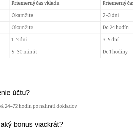
Priemerný čas vkladu
Priemerný ča
Okamžite
2–3 dni
Okamžite
Do 24 hodín
1–3 dni
3–5 dní
5–30 minút
Do 1 hodiny
enie účtu?
vá 24–72 hodín po nahratí dokladov.
aký bonus viackrát?