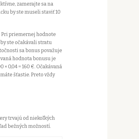
ektívne, zamerajte sa na
acku by ste museli staviť 10
€. Pri priemernej hodnote
 by ste očakávali stratu
kutočnosti sa bonus považuje
ávaná hodnota bonusu je
00 × 0,04 = 160 €. Očakávaná
máte šťastie. Preto vždy
ery trvajú od niekoľkých
ľad bežných možností.