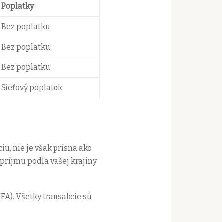
Poplatky
Bez poplatku
Bez poplatku
Bez poplatku
Sieťový poplatok
u, nie je však prísna ako
 príjmu podľa vašej krajiny
FA). Všetky transakcie sú