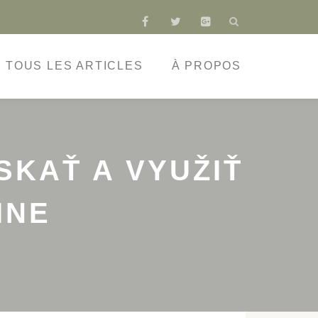
fa-
fa-
fa-
facebook
twitter
google-
plus-
TOUS LES ARTICLES
À PROPOS
square
SKAŤ A VYUŽIŤ
INE