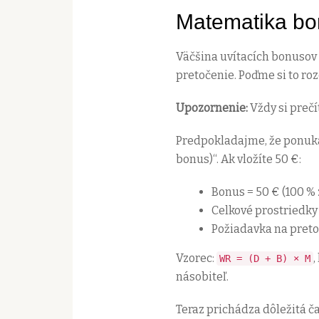
Matematika b
Väčšina uvítacích bonusov
pretočenie. Poďme si to ro
Upozornenie:
Vždy si prečí
Predpokladajme, že ponuka
bonus)“. Ak vložíte 50 €:
Bonus = 50 € (100 % z
Celkové prostriedky 
Požiadavka na pretoče
Vzorec:
,
WR = (D + B) × M
násobiteľ.
Teraz prichádza dôležitá ča