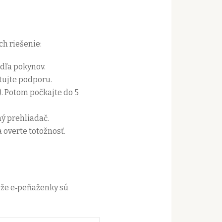
ch riešenie:
odľa pokynov.
tujte podporu.
). Potom počkajte do 5
ný prehliadač.
 overte totožnosť.
, že e‑peňaženky sú