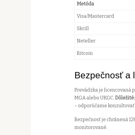
Metóda
Visa/Mastercard
Skrill
Neteller
Bitcoin
Bezpečnosť a 
Prevádzka je licencovaná p
MGA alebo UKGC.
Dôležité:
– odporúčame konzultovať
Bezpečnosť je chránená 128
monitorované.