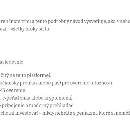
renčnom trhu a tento podrobný návod vysvetľuje, ako z neh
azí – všetky kroky sú tu.
nasledovné:
žitý na tejto platforme).
bčiansky preukaz alebo pas) pre overenie totožnosti.
MS overenie.
a, e‑peňaženka alebo kryptomena).
é pripojenie a moderný prehliadač.
ochotní investovať – nikdy nehráte s peniazmi, ktoré si nemôže