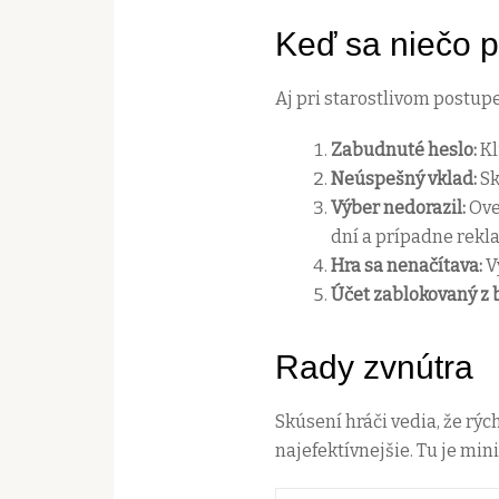
Keď sa niečo 
Aj pri starostlivom postup
Zabudnuté heslo:
Kl
Neúspešný vklad:
Sk
Výber nedorazil:
Over
dní a prípadne rekl
Hra sa nenačítava:
V
Účet zablokovaný z
Rady zvnútra
Skúsení hráči vedia, že rýc
najefektívnejšie. Tu je min