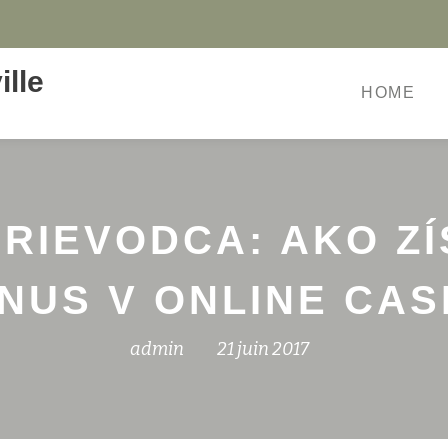
lle
HOME
RIEVODCA: AKO ZÍ
NUS V ONLINE CAS
admin
21 juin 2017