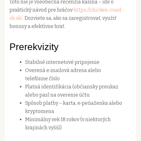
Toto nie je všeobecná recenzia kasína – ide o
praktický návod pre hráčov
https://chicken-road-
sk.sk/
. Dozviete sa, ako sa zaregistrovať, využiť
bonusy a efektívne hrať.
Prerekvizity
Stabilné internetové pripojenie
Overená e‑mailová adresa alebo
telefónne číslo
Platná identifikácia (občiansky preukaz
alebo pas) na overenie účtu
Spôsob platby – karta, e‑peňaženka alebo
kryptomena
Minimálny vek 18 rokov (v niektorých
krajinách vyšší)