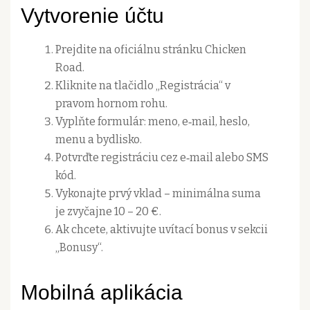
Vytvorenie účtu
Prejdite na oficiálnu stránku Chicken
Road.
Kliknite na tlačidlo „Registrácia“ v
pravom hornom rohu.
Vyplňte formulár: meno, e‑mail, heslo,
menu a bydlisko.
Potvrďte registráciu cez e‑mail alebo SMS
kód.
Vykonajte prvý vklad – minimálna suma
je zvyčajne 10 – 20 €.
Ak chcete, aktivujte uvítací bonus v sekcii
„Bonusy“.
Mobilná aplikácia