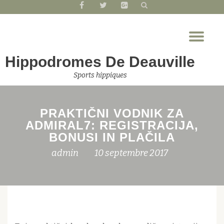
fa-
fa-
fa-
facebook
twitter
google-
Aller
plus-
Dép
au
square
la
contenu
Hippodromes De Deauville
nav
Sports hippiques
PRAKTIČNI VODNIK ZA
ADMIRAL7: REGISTRACIJA,
BONUSI IN PLAČILA
admin
10 septembre 2017