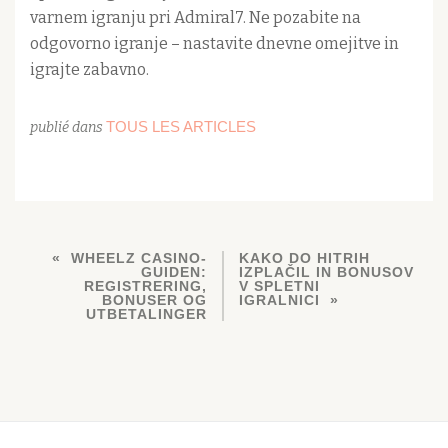
varnem igranju pri Admiral7. Ne pozabite na
odgovorno igranje – nastavite dnevne omejitve in
igrajte zabavno.
TOUS LES ARTICLES
publié dans
WHEELZ CASINO-
KAKO DO HITRIH
GUIDEN:
IZPLAČIL IN BONUSOV
REGISTRERING,
V SPLETNI
BONUSER OG
IGRALNICI
UTBETALINGER