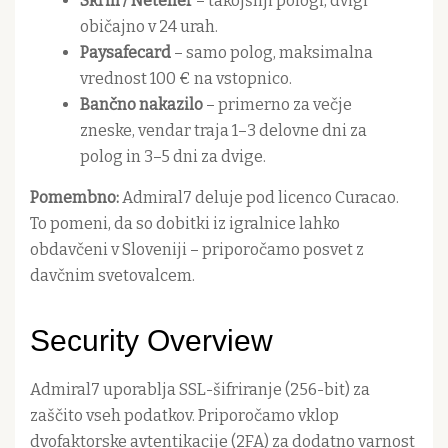
Skrill / Neteller
– takojšnji pologi, dvigi
običajno v 24 urah.
Paysafecard
– samo polog, maksimalna
vrednost 100 € na vstopnico.
Bančno nakazilo
– primerno za večje
zneske, vendar traja 1–3 delovne dni za
polog in 3–5 dni za dvige.
Pomembno:
Admiral7 deluje pod licenco Curacao.
To pomeni, da so dobitki iz igralnice lahko
obdavčeni v Sloveniji – priporočamo posvet z
davčnim svetovalcem.
Security Overview
Admiral7 uporablja SSL-šifriranje (256-bit) za
zaščito vseh podatkov. Priporočamo vklop
dvofaktorske avtentikacije (2FA) za dodatno varnost