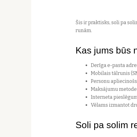
Šis ir praktisks, soli pa so
runām.
Kas jums būs 
Derīga e-pasta adrese
Mobilais tālrunis (
Personu apliecinošs 
Maksājumu metode (
Interneta pieslēgu
Vēlams izmantot dro
Soli pa solim r