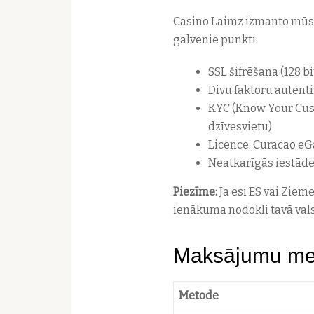
Casino Laimz izmanto mūsdi
galvenie punkti:
SSL šifrēšana (128 b
Divu faktoru autenti
KYC (Know Your Cust
dzīvesvietu).
Licence: Curacao eG
Neatkarīgās iestād
Piezīme:
Ja esi ES vai Zieme
ienākuma nodokli tavā valst
Maksājumu me
Metode