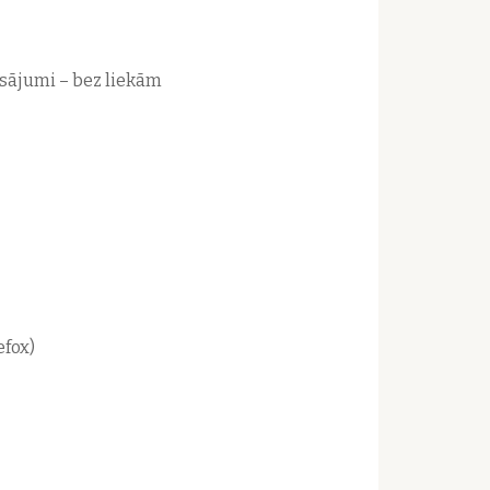
aksājumi – bez liekām
fox)