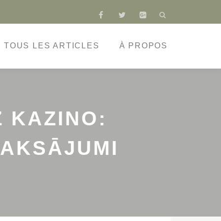
fa-
fa-
fa-
facebook
twitter
google-
plus-
TOUS LES ARTICLES
À PROPOS
square
 KAZINO:
MAKSĀJUMI