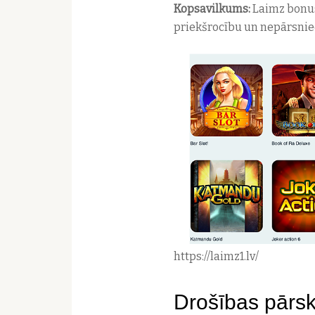
Kopsavilkums:
Laimz bonuss
priekšrocību un nepārsni
https://laimz1.lv/
Drošības pārsk