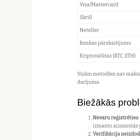
Visa/Mastercard
Skrill
Neteller
Bankas pārskaitījums
Kriptovalūtas (BTC, ETH)
Visām metodēm nav maksas 
darījuma.
Biežākās probl
Nevaru reģistrēties –
izmanto aizmirstās p
Verifikācija neizdod