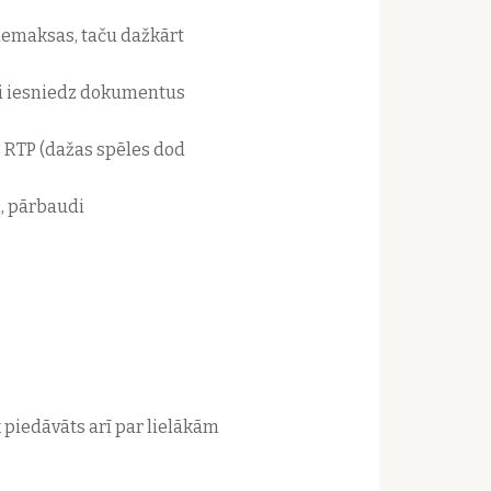
iemaksas, taču dažkārt
kti iesniedz dokumentus
s RTP (dažas spēles dod
, pārbaudi
k piedāvāts arī par lielākām