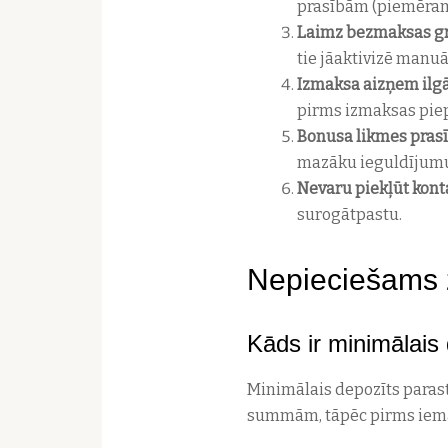
prasībām (piemēram,
Laimz bezmaksas gri
tie jāaktivizē manuāl
Izmaksa aizņem ilgā
pirms izmaksas pie
Bonusa likmes prasīb
mazāku ieguldījumu)
Nevaru piekļūt kon
surogātpastu.
Nepieciešams 
Kāds ir minimālais
Minimālais depozīts parasti
summām, tāpēc pirms iem