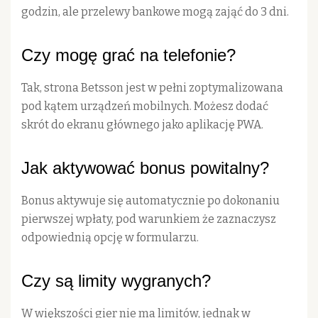
godzin, ale przelewy bankowe mogą zająć do 3 dni.
Czy mogę grać na telefonie?
Tak, strona Betsson jest w pełni zoptymalizowana
pod kątem urządzeń mobilnych. Możesz dodać
skrót do ekranu głównego jako aplikację PWA.
Jak aktywować bonus powitalny?
Bonus aktywuje się automatycznie po dokonaniu
pierwszej wpłaty, pod warunkiem że zaznaczysz
odpowiednią opcję w formularzu.
Czy są limity wygranych?
W większości gier nie ma limitów, jednak w