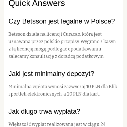
Quick Answers
Czy Betsson jest legalne w Polsce?
Betsson działa na licencji Curacao, która jest
uznawana przez polskie przepisy. Wygrane z kasyn
z tą licencją mogą podlegać opodatkowaniu –
zalecamy konsultację z doradcą podatkowym.
Jaki jest minimalny depozyt?
Minimalna wpłata wynosi zazwyczaj 10 PLN dla Blik
i portfeli elektronicznych, a 20 PLN dla kart.
Jak długo trwa wypłata?
Większość wypłat realizowana jest w ciągu 24