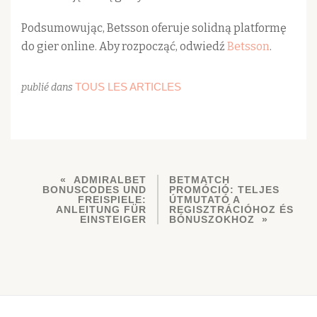
Podsumowując, Betsson oferuje solidną platformę
do gier online. Aby rozpocząć, odwiedź
Betsson
.
TOUS LES ARTICLES
publié dans
ADMIRALBET
BETMATCH
BONUSCODES UND
PROMÓCIÓ: TELJES
FREISPIELE:
ÚTMUTATÓ A
ANLEITUNG FÜR
REGISZTRÁCIÓHOZ ÉS
EINSTEIGER
BÓNUSZOKHOZ