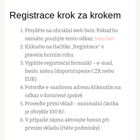
Registrace krok za krokem
Přejděte na oficiální web 1win. Pokud ho
nemáte, použijte tento odkaz:
1win bet
.
Klikněte na tlačítko „Registrace“ v
pravém horním rohu.
Vyplňte registrační formulář – e-mail,
heslo, měnu (doporučujeme CZK nebo
EUR).
Potvrďte e-mailovou adresu kliknutím na
odkaz v doručené zprávě.
Proveďte první vklad – minimální částka
je obvykle 100 Kč.
V případě zájmu aktivujte bonus při
prvním vkladu (čtěte podmínky).