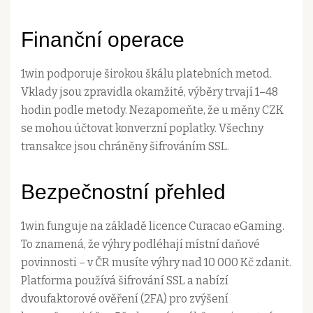
Finanční operace
1win podporuje širokou škálu platebních metod.
Vklady jsou zpravidla okamžité, výběry trvají 1–48
hodin podle metody. Nezapomeňte, že u měny CZK
se mohou účtovat konverzní poplatky. Všechny
transakce jsou chráněny šifrováním SSL.
Bezpečnostní přehled
1win funguje na základě licence Curacao eGaming.
To znamená, že výhry podléhají místní daňové
povinnosti – v ČR musíte výhry nad 10 000 Kč zdanit.
Platforma používá šifrování SSL a nabízí
dvoufaktorové ověření (2FA) pro zvýšení