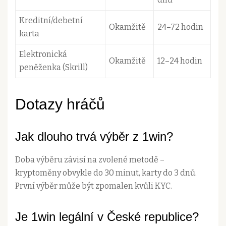
Kreditní/debetní
Okamžitě
24–72 hodin
karta
Elektronická
Okamžitě
12–24 hodin
peněženka (Skrill)
Dotazy hráčů
Jak dlouho trvá výběr z 1win?
Doba výběru závisí na zvolené metodě –
kryptoměny obvykle do 30 minut, karty do 3 dnů.
První výběr může být zpomalen kvůli KYC.
Je 1win legální v České republice?