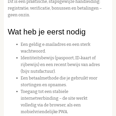
Dit is een praktische, stapsgewijze handleiding:
registratie, verificatie, bonussen en betalingen –
geen onzin.
Wat heb je eerst nodig
Een geldig e‑mailadres en een sterk
wachtwoord.
Identiteitsbewijs (paspoort, ID‑kaart of
rijbewijs) en een recent bewijs van adres
(bijv. nutsfactuur).
Een betaalmethode die je gebruikt voor
stortingen en opnames.
Toegang tot een stabiele
internetverbinding – de site werkt
volledig via de browser, als een
mobielvriendelijke PWA.