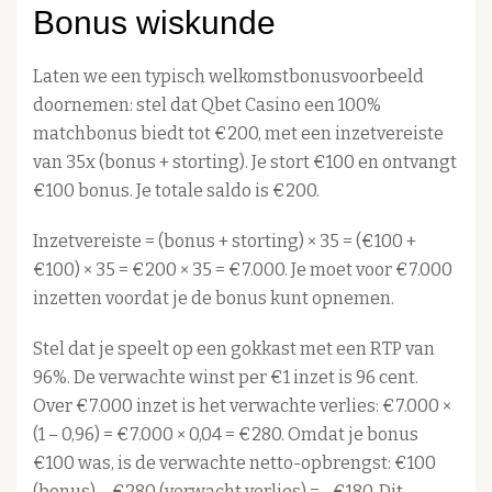
Bonus wiskunde
Laten we een typisch welkomstbonusvoorbeeld
doornemen: stel dat Qbet Casino een 100%
matchbonus biedt tot €200, met een inzetvereiste
van 35x (bonus + storting). Je stort €100 en ontvangt
€100 bonus. Je totale saldo is €200.
Inzetvereiste = (bonus + storting) × 35 = (€100 +
€100) × 35 = €200 × 35 = €7.000. Je moet voor €7.000
inzetten voordat je de bonus kunt opnemen.
Stel dat je speelt op een gokkast met een RTP van
96%. De verwachte winst per €1 inzet is 96 cent.
Over €7.000 inzet is het verwachte verlies: €7.000 ×
(1 – 0,96) = €7.000 × 0,04 = €280. Omdat je bonus
€100 was, is de verwachte netto-opbrengst: €100
(bonus) – €280 (verwacht verlies) = –€180. Dit