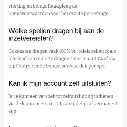
storting en bonus. Raadpleeg de
bonusvoorwaarden voor het exacte percentage.
Welke spellen dragen bij aan de
inzetvereisten?
Gokkasten dragen vaak 100% bij, tafelspellen zoals
blackjack en roulette dragen soms maar 10% of 0%
bij. Controleer de bonusvoorwaarden per spel.
Kan ik mijn account zelf uitsluiten?
Ja, je kunt een verzoek tot zelfuitsluiting indienen
via de klantenservice. Dit kan tijdelijk of permanent
zijn.