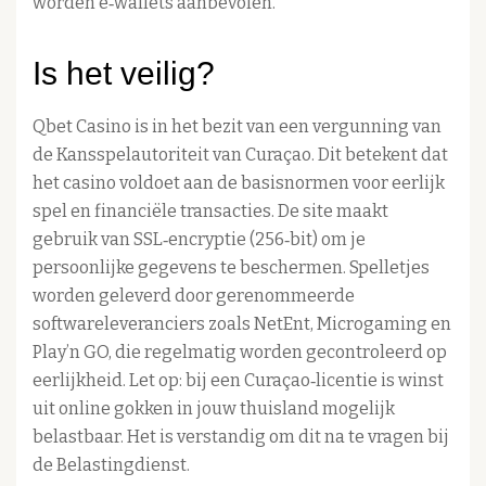
worden e‑wallets aanbevolen.
Is het veilig?
Qbet Casino is in het bezit van een vergunning van
de Kansspelautoriteit van Curaçao. Dit betekent dat
het casino voldoet aan de basisnormen voor eerlijk
spel en financiële transacties. De site maakt
gebruik van SSL‑encryptie (256‑bit) om je
persoonlijke gegevens te beschermen. Spelletjes
worden geleverd door gerenommeerde
softwareleveranciers zoals NetEnt, Microgaming en
Play’n GO, die regelmatig worden gecontroleerd op
eerlijkheid. Let op: bij een Curaçao‑licentie is winst
uit online gokken in jouw thuisland mogelijk
belastbaar. Het is verstandig om dit na te vragen bij
de Belastingdienst.