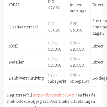
€10 –
iDEAL
(alleen
Direct
€2.000
storting)
Storting
€10 –
€20 –
Visa/Mastercard
opname
€5.000
€5.000
dagen
€10 –
€20 –
Skrill
Direct
€10.000
€10.000
€10 –
€20 –
Neteller
Direct
€10.000
€10.000
€25 –
€50 –
Bankoverschrijving
1–5 dag
onbeperkt
onbeperkt
Registreer bij
https://qbetcasino.net.nl/
en kies de
methode die bij je past. Voor snelle uitbetalingen