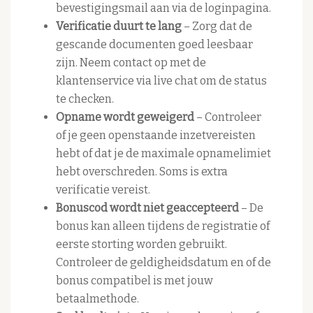
bevestigingsmail aan via de loginpagina.
Verificatie duurt te lang
– Zorg dat de
gescande documenten goed leesbaar
zijn. Neem contact op met de
klantenservice via live chat om de status
te checken.
Opname wordt geweigerd
– Controleer
of je geen openstaande inzetvereisten
hebt of dat je de maximale opnamelimiet
hebt overschreden. Soms is extra
verificatie vereist.
Bonuscod wordt niet geaccepteerd
– De
bonus kan alleen tijdens de registratie of
eerste storting worden gebruikt.
Controleer de geldigheidsdatum en of de
bonus compatibel is met jouw
betaalmethode.