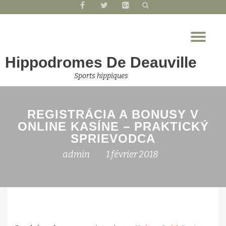
fa-
fa-
fa-
facebook
twitter
google-
Aller
plus-
Dép
au
square
la
contenu
Hippodromes De Deauville
nav
Sports hippiques
REGISTRÁCIA A BONUSY V
ONLINE KASÍNE – PRAKTICKÝ
SPRIEVODCA
admin
1 février 2018