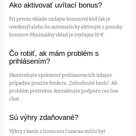
Ako aktivovať uvítací bonus?
Pri prvom vklade zadajte bonusový kód (ak je
uvedený) alebo ho automaticky aktivujte z ponuky
bonusov. Minimálny vklad je zvyčajne 10 €.
Čo robiť, ak mám problém s
prihlásením?
Skontrolujte správnosť prihlasovacích údajov,
prípadne použite funkciu „Zabudnuté heslo“. Ak
problém pretrváva, kontaktujte podporu cez live
chat.
Sú výhry zdaňované?
Výhry z kasín s licenciou Curacao môžu byť