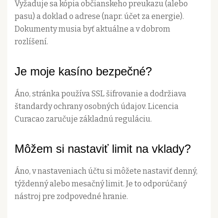
Vyžaduje sa kópia občianskeho preukazu (alebo
pasu) a doklad o adrese (napr. účet za energie).
Dokumenty musia byť aktuálne a v dobrom
rozlíšení.
Je moje kasíno bezpečné?
Áno, stránka používa SSL šifrovanie a dodržiava
štandardy ochrany osobných údajov. Licencia
Curacao zaručuje základnú reguláciu.
Môžem si nastaviť limit na vklady?
Áno, v nastaveniach účtu si môžete nastaviť denný,
týždenný alebo mesačný limit. Je to odporúčaný
nástroj pre zodpovedné hranie.