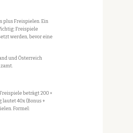
plus Freispielen. Ein
ichtig: Freispiele
tzt werden, bevor eine
land und Österreich
nzamt.
reispiele beträgt 200 ×
g lautet 40x (Bonus +
elen. Formel: