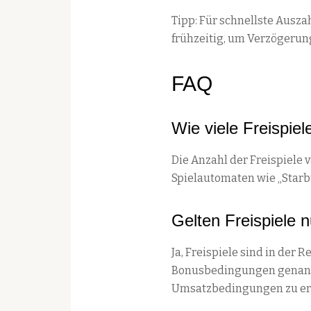
Tipp: Für schnellste Ausza
frühzeitig, um Verzögerun
FAQ
Wie viele Freispiel
Die Anzahl der Freispiele v
Spielautomaten wie „Starbu
Gelten Freispiele 
Ja, Freispiele sind in der
Bonusbedingungen genannt.
Umsatzbedingungen zu erf