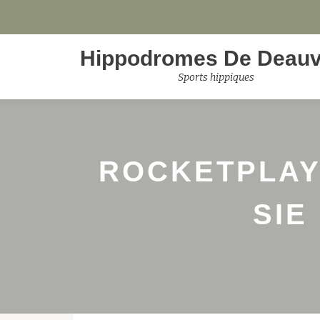
Aller
Hippodromes De Deauvi
au
contenu
Sports hippiques
ROCKETPLAY 
SIE