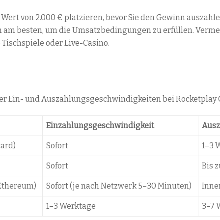
 Wert von 2.000 € platzieren, bevor Sie den Gewinn auszahl
ch am besten, um die Umsatzbedingungen zu erfüllen. Vermei
Tischspiele oder Live-Casino.
ber Ein- und Auszahlungsgeschwindigkeiten bei Rocketplay 
Einzahlungsgeschwindigkeit
Ausz
card)
Sofort
1–3 
Sofort
Bis 
 Ethereum)
Sofort (je nach Netzwerk 5–30 Minuten)
Inne
1–3 Werktage
3–7 