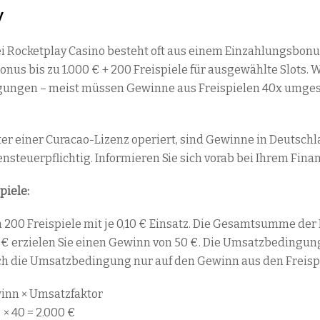
y
Rocketplay Casino besteht oft aus einem Einzahlungsbonus 
nus bis zu 1.000 € + 200 Freispiele für ausgewählte Slots. W
ungen – meist müssen Gewinne aus Freispielen 40x umgese
er einer Curacao-Lizenz operiert, sind Gewinne in Deutsch
teuerpflichtig. Informieren Sie sich vorab bei Ihrem Fina
piele:
00 Freispiele mit je 0,10 € Einsatz. Die Gesamtsumme der F
20 € erzielen Sie einen Gewinn von 50 €. Die Umsatzbedingun
ich die Umsatzbedingung nur auf den Gewinn aus den Freispi
inn × Umsatzfaktor
× 40 = 2.000 €