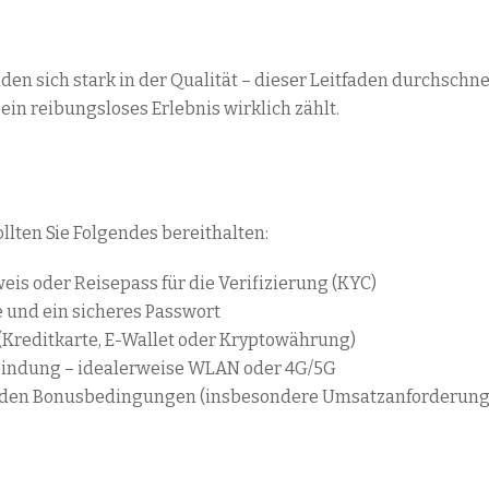
den sich stark in der Qualität – dieser Leitfaden durchsch
ein reibungsloses Erlebnis wirklich zählt.
ollten Sie Folgendes bereithalten:
eis oder Reisepass für die Verifizierung (KYC)
 und ein sicheres Passwort
(Kreditkarte, E-Wallet oder Kryptowährung)
rbindung – idealerweise WLAN oder 4G/5G
enden Bonusbedingungen (insbesondere Umsatzanforderung