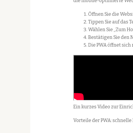
die mobile-optimierte Webs
Öffnen Sie die Webs
Tippen Sie auf das 
Wählen Sie „Zum Ho
Bestätigen Sie den 
Die PWA öffnet sich
Ein kurzes Video zur Einri
Vorteile der PWA: schnelle