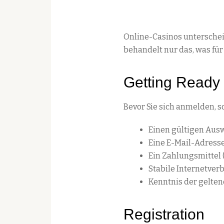
Online-Casinos unterschei
behandelt nur das, was für 
Getting Ready
Bevor Sie sich anmelden, s
Einen gültigen Ausw
Eine E-Mail-Adresse
Ein Zahlungsmittel 
Stabile Internetve
Kenntnis der gelt
Registration