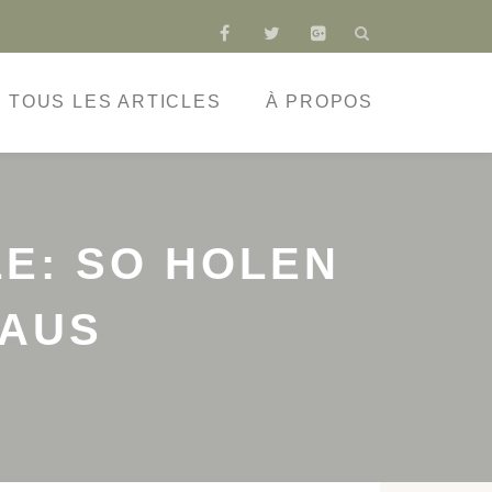
fa-
fa-
fa-
facebook
twitter
google-
plus-
TOUS LES ARTICLES
À PROPOS
square
LE: SO HOLEN
RAUS