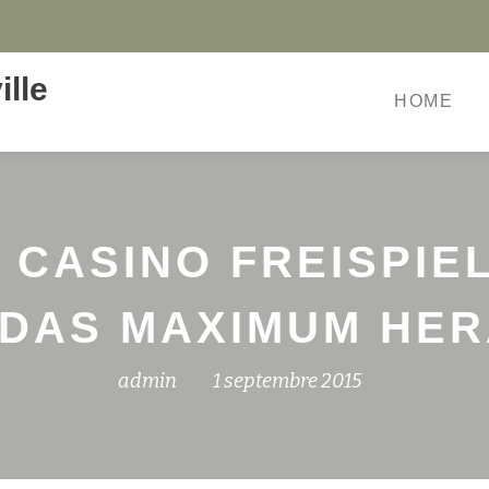
lle
HOME
CASINO FREISPIE
 DAS MAXIMUM HE
admin
1 septembre 2015