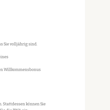
Sie volljährig sind.
eines
d den Willkommensbonus
n. Stattdessen können Sie