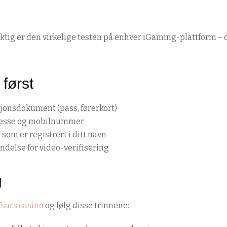
 riktig er den virkelige testen på enhver iGaming-plattform –
først
sjonsdokument (pass, førerkort)
resse og mobilnummer
om er registrert i ditt navn
indelse for video-verifisering
g
Tsars casino
og følg disse trinnene: