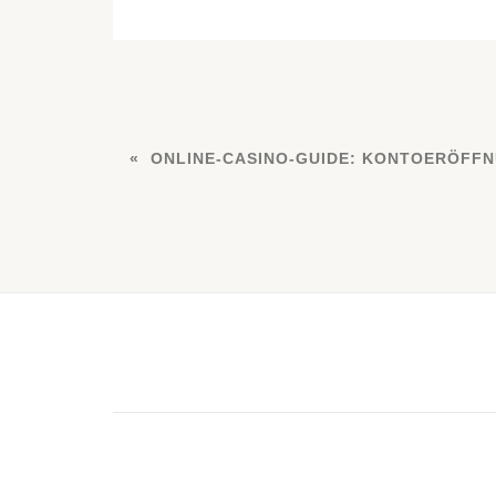
ONLINE-CASINO-GUIDE: KONTOERÖFF
Menu
secondaire