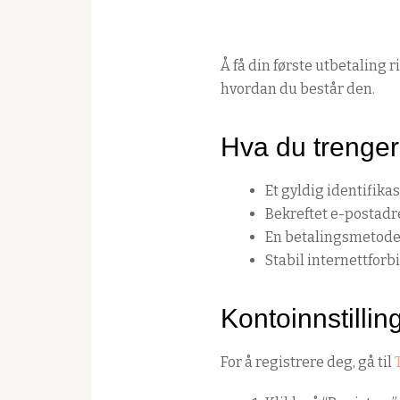
Å få din første utbetaling
hvordan du består den.
Hva du trenger 
Et gyldig identifika
Bekreftet e-postad
En betalingsmetode s
Stabil internettforb
Kontoinnstillin
For å registrere deg, gå til