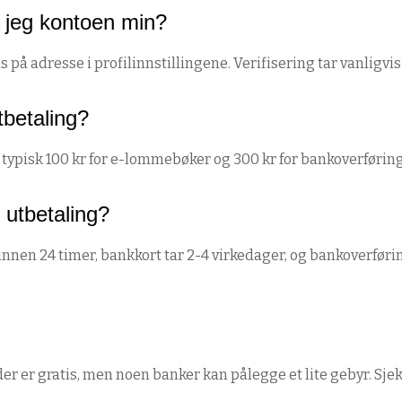
r jeg kontoen min?
s på adresse i profilinnstillingene. Verifisering tar vanligvis
betaling?
ypisk 100 kr for e-lommebøker og 300 kr for bankoverføring
n utbetaling?
en 24 timer, bankkort tar 2-4 virkedager, og bankoverførin
er er gratis, men noen banker kan pålegge et lite gebyr. Sje