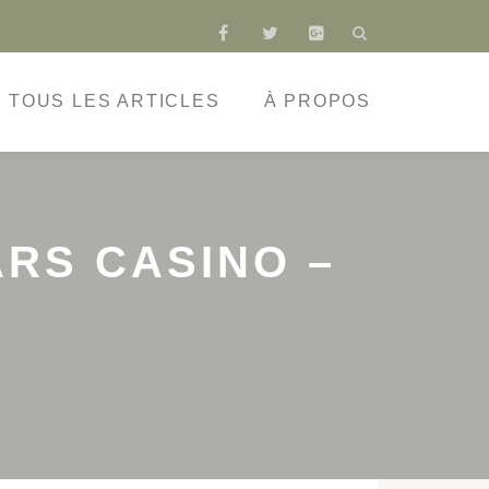
fa-
fa-
fa-
facebook
twitter
google-
plus-
TOUS LES ARTICLES
À PROPOS
square
ARS CASINO –