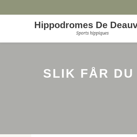
Aller
Hippodromes De Deauvi
au
contenu
Sports hippiques
SLIK FÅR DU