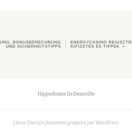
NUNG, BONUSBERECHNUNG
ENERGYCASINO REGISZTR
UND SICHERHEITSTIPPS
KIFIZETÉS ÉS TIPPEK
Hippodrome De Deauville
Llorix One Lite
fièrement propulsé par
WordPress